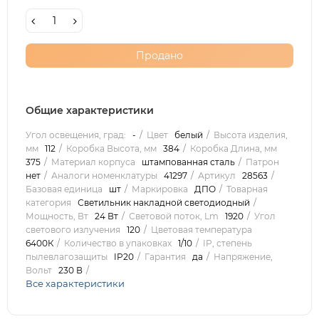
Продано
Общие характеристики
Угол освещения, град:
-
Цвет
белый
Высота изделия,
мм
112
Коробка Высота, мм
384
Коробка Длина, мм
375
Материал корпуса
штампованная сталь
Патрон
нет
Аналоги номенклатуры
41297
Артикул
28563
Базовая единица
шт
Маркировка
ДПО
Товарная
категория
Светильник накладной светодиодный
Мощность, Вт
24 Вт
Световой поток, Lm
1920
Угол
светового излучения
120
Цветовая температура
6400К
Количество в упаковках
1/10
IP, степень
пылевлагозащиты
IP20
Гарантия
да
Напряжение,
Вольт
230 В
Все характеристики