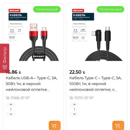
Популярный
Популярный
Фильтр
16.86
22.50
Кабель USB-A – Type-C, 5А,
Кабель Type-C – Type-C, 5А,
50Вт, 1м, в черной
100Вт, 1м, в черной
нейлоновой оплетке
нейлоновой оплетке, с
REXANT
угловым штекером и
18-7066-97 97
18-7070-97 97
световой индикацией
REXANT