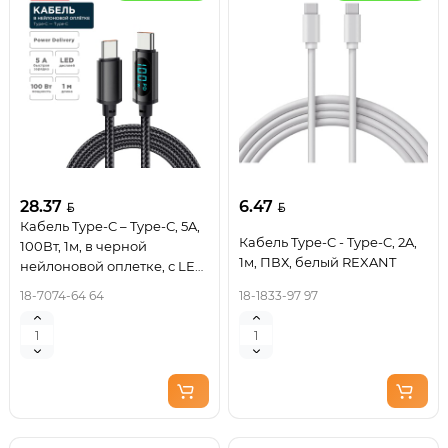
28.37
6.47
Кабель Type-C – Type-С, 5A,
Кабель Type-C - Type-C, 2A,
100Вт, 1м, в черной
1м, ПВХ, белый REXANT
нейлоновой оплетке, с LED
дисплеем REXANT
18-7074-64 64
18-1833-97 97