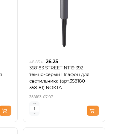
26.25
48.83
358183 STREET NT19 392
я
темно-серый Плафон для
светильника (арт.358180-
358181) NOKTA
358183-07 07