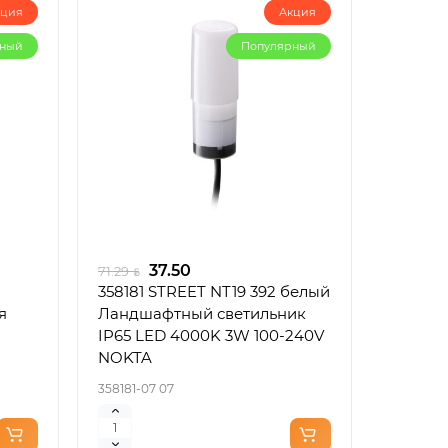
кция
Акция
рный
Популярный
37.50
71.29
358181 STREET NT19 392 белый
я
Ландшафтный светильник
IP65 LED 4000K 3W 100-240V
NOKTA
358181-07 07