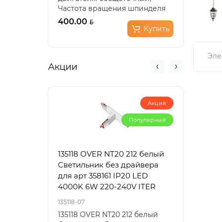
Частота вращения шпинделя
Скор
(холостой ход), мин??: 11..
0-300
400.00
225.
Купить
Эле
Акции
Акция
Популярный
135118 OVER NT20 212 белый
3353
Светильник без драйвера
черн
для арт 358161 IP20 LED
220V
4000K 6W 220-240V ITER
135118-07
3353/1
135118 OVER NT20 212 белый
Подв