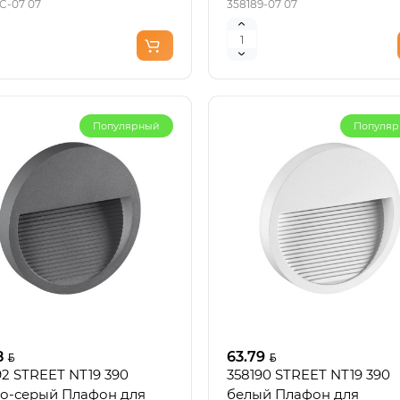
1C-07 07
358189-07 07
Популярный
Популя
8
63.79
92 STREET NT19 390
358190 STREET NT19 390
о-серый Плафон для
белый Плафон для