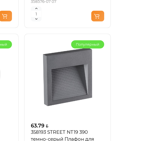
358576-07 07
рный
Популярный
63.79
358193 STREET NT19 390
темно-серый Плафон для