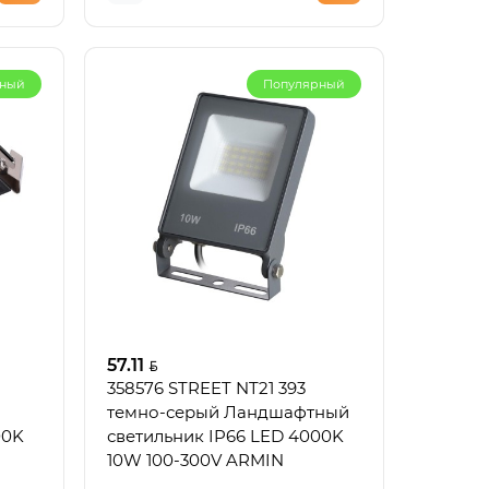
рный
Популярный
57.11
358576 STREET NT21 393
темно-серый Ландшафтный
00K
светильник IP66 LED 4000K
10W 100-300V ARMIN