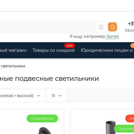
+3
Звон
Я ищу, например,
Sonex
sale
ный магазин
Товары со скидкой
Юридическим лицам и
 светильники
ные подвесные светильники
(низкая > высокая)
15
Популярный
А
Популя