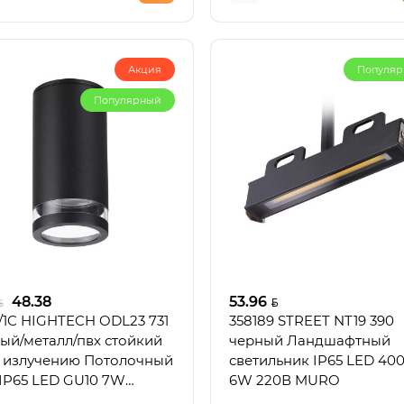
Акция
Популя
Популярный
48.38
53.96
/1C HIGHTECH ODL23 731
358189 STREET NT19 390
ый/металл/пвх стойкий
черный Ландшафтный
 излучению Потолочный
светильник IP65 LED 40
 IP65 LED GU10 7W
6W 220В MURO
TO