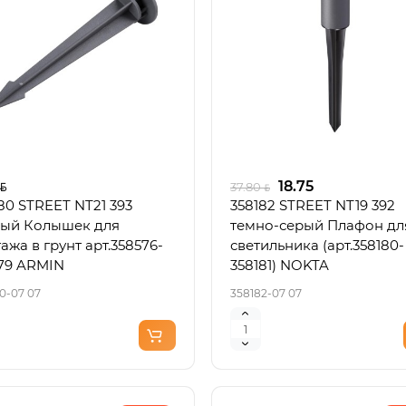
18.75
37.80
80 STREET NT21 393
358182 STREET NT19 392
ый Колышек для
темно-серый Плафон дл
ажа в грунт арт.358576-
светильника (арт.358180-
79 ARMIN
358181) NOKTA
0-07 07
358182-07 07