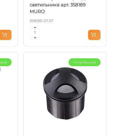
светильника арт. 358189
MURO
358193-07 07
рный
Популярный