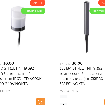
Акция
А
Популярный
Популя
30.00
30.00
57.49
80 STREET NT19 392
358184 STREET NT19 392
ый Ландшафтный
темно-серый Плафон дл
ильник IP65 LED 4000K
светильника (арт.358180-
00-240V NOKTA
358181) NOKTA
0-07 07
358184-07 07