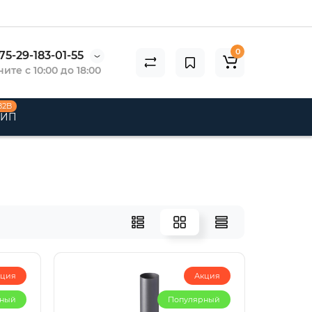
0
75-29-183-01-55
ите с 10:00 до 18:00
B2B
 ИП
кция
Акция
рный
Популярный