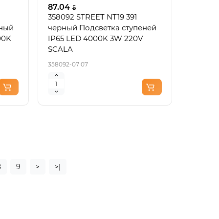
87.04
358092 STREET NT19 391
ный
черный Подсветка ступеней
00K
IP65 LED 4000K 3W 220V
SCALA
358092-07 07
инка
ый
кор.
8
9
>
>|