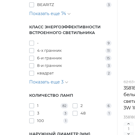
BEARITZ
3
Показать еще 74
КЛАСС ЭНЕРГОЭФФЕКТИВНОСТИ
ВСТРОЕННОГО СВЕТИЛЬНИКА
-
9
4-х гранник
11
6-и гранник
15
8-и гранник
3
квадрат
2
62.63
Показать еще 3
3581
бел
КОЛИЧЕСТВО ЛАМП
свет
1
2
82
6
3W 1
3
48
3
1
35818
100
1
НАРУЖНЫЙ ДИАМЕТР (ММ)