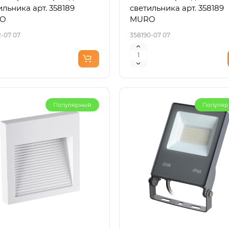
ильника арт. 358189
светильника арт. 358189
O
MURO
2-07 07
358190-07 07
Популярный
Популя