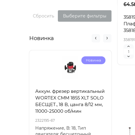
64.5
Сбросить
Выберите фильтры
3581
Плаф
3581
Новинка
358191
Новинка
Аккум. фрезер вертикальный
Акку
WORTEX CMM 1855 XLT SOLO
6030
БЕСЩЕТ., 18 В, цанга 8/12 мм,
100-
11000-25000 об/мин
2322195-67
23221
Напряжение, В: 18, Тип
Напр
двигателя: бесщеточный,
18, Т