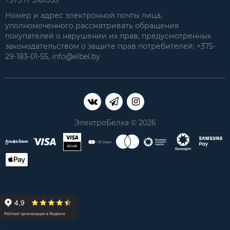
Номер и адрес электронной почты лица,
уполномоченного рассматривать обращения
покупателей о нарушении их прав, предусмотренных
законодательством о защите прав потребителей: +375-
29-183-01-55, info@elbel.by
ЭлектроБелка © 2026