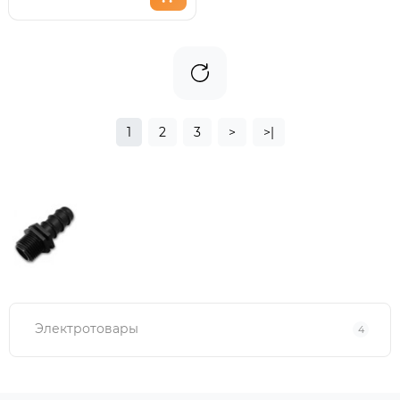
1
2
3
>
>|
Электротовары
4