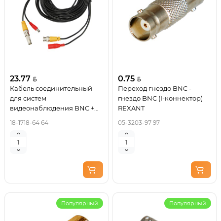
23.77
0.75
Кабель соединительный
Переход гнездо BNC -
для систем
гнездо BNC (I-коннектор)
видеонаблюдения BNC +
REXANT
DC питание, длина 18
18-1718-64 64
05-3203-97 97
метров REXANT
Популярный
Популярный