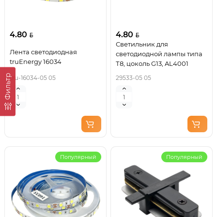
4.80
4.80
Светильник для
Лента светодиодная
светодиодной лампы типа
truEnergy 16034
Т8, цоколь G13, AL4001
Фильтр
tru-16034-05 05
29533-05 05
Популярный
Популярный