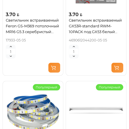
3.70
3.70
Светильник встраиваемый
Светильник встраиваемый
Feron GS-M369 потолочный
GX53R-standard RWM-
MR16 G5.3 серебристый
10PACK под GX53 белый
17933
матовый (10 шт./упак.) IN
17933-05 05
4690612044200-05 05
HOME
Популярный
Популярный