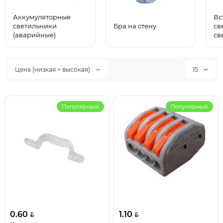
Аккумуляторные
Вс
светильники
Бра на стену
св
(аварийные)
св
Цена (низкая > высокая)
15
Популярный
Популярный
0.60
1.10