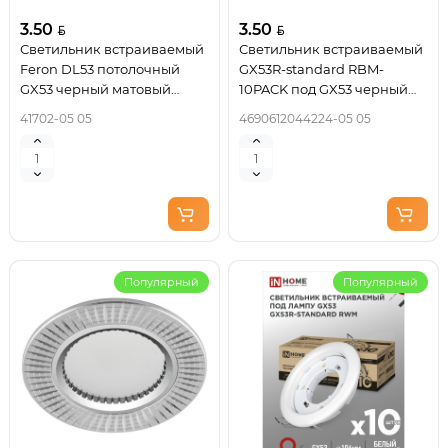
3.50
3.50
Светильник встраиваемый
Светильник встраиваемый
Feron DL53 потолочный
GX53R-standard RBM-
GX53 черный матовый
10PACK под GX53 черный
41702
матовый (10 шт./упак.) IN
41702-05 05
4690612044224-05 05
HOME
Популярный
Популярный