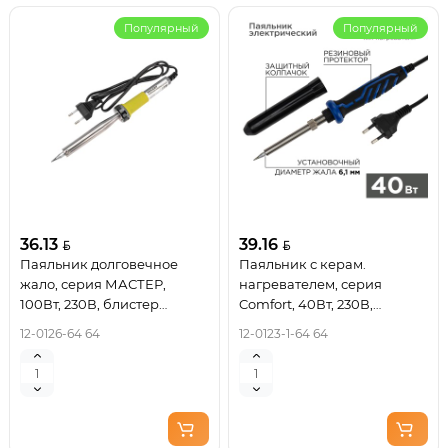
Популярный
Популярный
36.13
39.16
Паяльник долговечное
Паяльник с керам.
жало, серия МАСТЕР,
нагревателем, серия
100Вт, 230В, блистер
Comfort, 40Вт, 230В,
REXANT
блистер REXANT
12-0126-64 64
12-0123-1-64 64