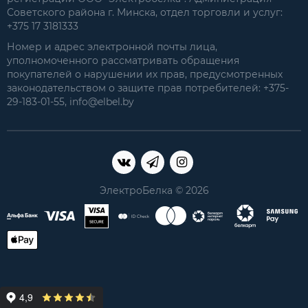
Советского района г. Минска, отдел торговли и услуг:
+375 17 3181333
Номер и адрес электронной почты лица,
уполномоченного рассматривать обращения
покупателей о нарушении их прав, предусмотренных
законодательством о защите прав потребителей: +375-
29-183-01-55, info@elbel.by
ЭлектроБелка © 2026