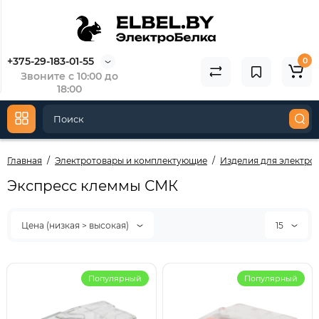
3353/1-07
3
146.63
5
73.31
3
+375-29-183-01-55
0
Звоните с 10:00 до
Купить
18:00
Главная
Электротовары и комплектующие
Изделия для электро
Экспресс клеммы СМК
Цена (низкая > высокая)
15
Популярный
Популярный