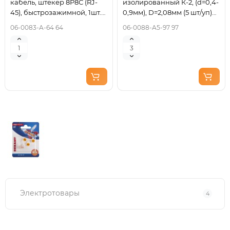
кабель, штекер 8Р8С (RJ-
изолированный К-2, (d=0,4-
45), быстрозажимной, 1шт.
0,9мм), D=2,08мм (5 шт/уп)
REXANT
REXANT
06-0083-A-64 64
06-0088-A5-97 97
Электротовары
4