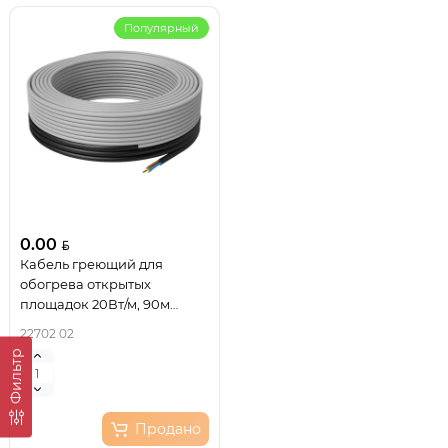
Популярный
0.00
Кабель греющий для
обогрева открытых
площадок 20Вт/м, 90м
REXANT
22702 02
Фильтр
Продано