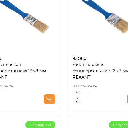
3.08
ь плоская
Кисть плоская
версальная» 25х8 мм
«Универсальная» 35х8 м
ANT
REXANT
61-64 64
89-0362-64 64
Популярный
Популя