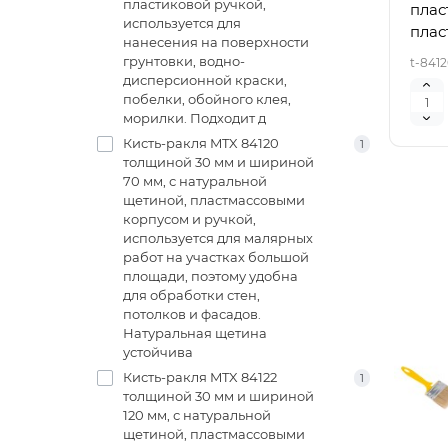
пластиковой ручкой,
плас
используется для
плас
нанесения на поверхности
грунтовки, водно-
t-8412
дисперсионной краски,
побелки, обойного клея,
морилки. Подходит д
Кисть-ракля MTX 84120
1
толщиной 30 мм и шириной
70 мм, с натуральной
щетиной, пластмассовыми
корпусом и ручкой,
используется для малярных
работ на участках большой
площади, поэтому удобна
для обработки стен,
потолков и фасадов.
Натуральная щетина
устойчива
Кисть-ракля MTX 84122
1
толщиной 30 мм и шириной
120 мм, с натуральной
щетиной, пластмассовыми