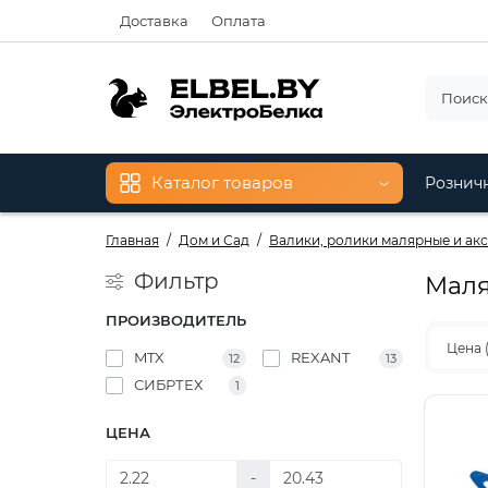
Доставка
Оплата
Каталог товаров
Рознич
Главная
Дом и Сад
Валики, ролики малярные и ак
Фильтр
Маля
ПРОИЗВОДИТЕЛЬ
Цена 
MTX
REXANT
12
13
СИБРТЕХ
1
ЦЕНА
-