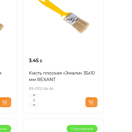
3.45
м
Кисть плоская «Эмали» 35х10
мм REXANT
89-0312-64 64
рный
Популярный