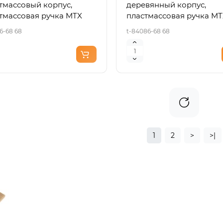
тмассовый корпус,
деревянный корпус,
тмассовая ручка MTX
пластмассовая ручка M
6-68 68
t-84086-68 68
1
2
>
>|