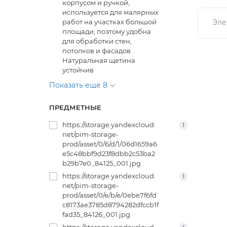
корпусом и ручкой,
используется для малярных
работ на участках большой
Эле
площади, поэтому удобна
для обработки стен,
потолков и фасадов.
Натуральная щетина
устойчив
Показать еще 8
ПРЕДМЕТНЫЕ
https://storage.yandexcloud.
1
net/pim-storage-
prod/asset/0/6/d/1/06d1659a6
e5c48bbf9d23f8dbb2c53ba2
b29b7e0_84125_001.jpg
https://storage.yandexcloud.
1
net/pim-storage-
prod/asset/0/e/b/e/0ebe7f6fd
c8173ae3785d8794282dfccb1f
fad35_84126_001.jpg