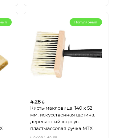
рный
Популярный
4.28
Кисть-макловица, 140 х 52
мм, искусственная щетина,
деревянный корпус,
TX
пластмассовая ручка MTX
t-84084-68 68