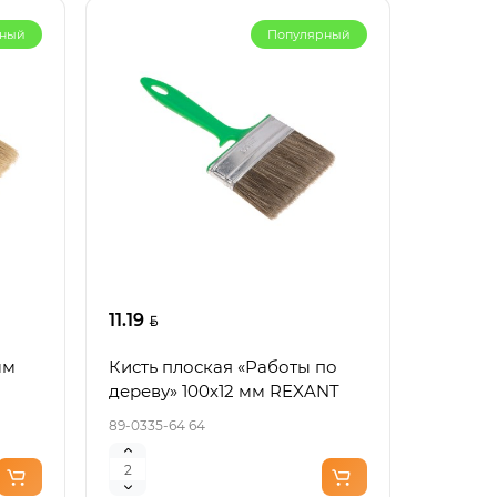
рный
Популярный
11.19
мм
Кисть плоская «Работы по
дереву» 100х12 мм REXANT
89-0335-64 64