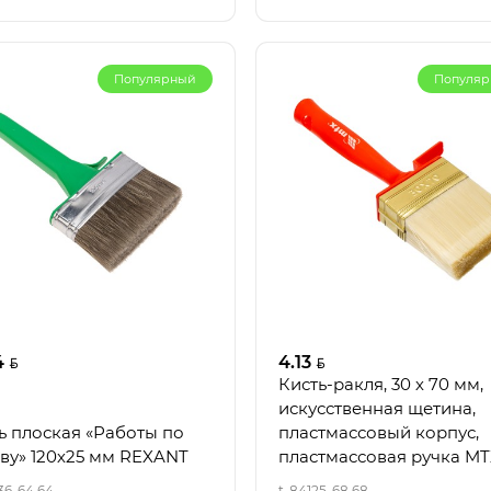
Популярный
Популя
4
4.13
Кисть-ракля, 30 х 70 мм,
искусственная щетина,
ь плоская «Работы по
пластмассовый корпус,
ву» 120х25 мм REXANT
пластмассовая ручка M
36-64 64
t-84125-68 68