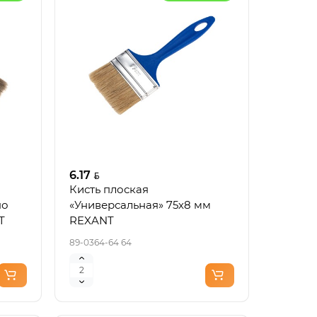
6.17
Кисть плоская
по
«Универсальная» 75х8 мм
T
REXANT
89-0364-64 64