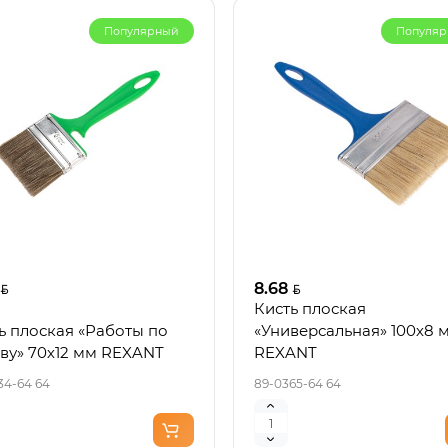
Популярный
Популя
8.68
Кисть плоская
ь плоская «Работы по
«Универсальная» 100х8 
ву» 70х12 мм REXANT
REXANT
34-64 64
89-0365-64 64