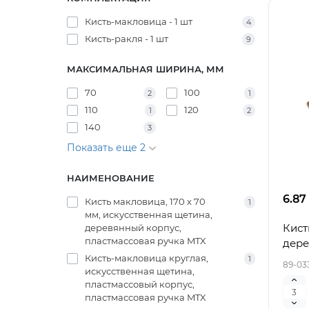
Кисть-макловица - 1 шт
4
Кисть-ракля - 1 шт
9
МАКСИМАЛЬНАЯ ШИРИНА, ММ
70
100
2
1
110
120
1
2
140
3
Показать еще 2
НАИМЕНОВАНИЕ
6.87
Кисть макловица, 170 х 70
1
мм, искусственная щетина,
Кист
деревянный корпус,
пластмассовая ручка MTX
дере
Кисть-макловица круглая,
1
89-03
искусственная щетина,
пластмассовый корпус,
пластмассовая ручка MTX