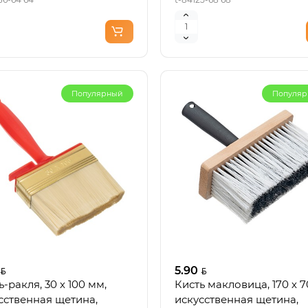
Популярный
Популя
5.90
ь-ракля, 30 х 100 мм,
Кисть макловица, 170 х 7
сственная щетина,
искусственная щетина,