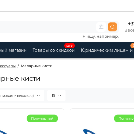
+3
Звон
Я ищу, например,
sale
ный магазин
Товары со скидкой
Юридическим лицам и
сессуары
Малярные кисти
рные кисти
(низкая > высокая)
15
Популярный
Популя