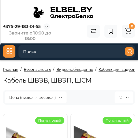
L
3353/1-07
3
146.63
5
73.31
3
+375-29-183-01-55
0
Звоните с 10:00 до
Купить
18:00
Главная
Безопасность
Видеонаблюдение
Кабель для видеон
Кабель ШВЭВ, ШВЭП, ШСМ
Цена (низкая > высокая)
15
Популярный
Популярный