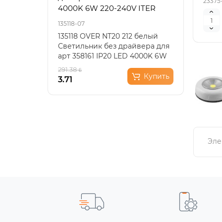
23375
4000K 6W 220-240V ITER
135118-07
3353/1
135118 OVER NT20 212 белый
Подв
Светильник без драйвера для
офор
арт 358161 IP20 LED 4000K 6W
стил
220-240V ITER..
мета
291.38
146.6
Купить
3.71
73.31
Эле