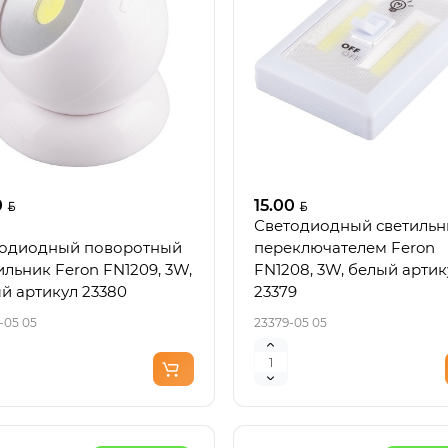
0
15.00
Светодиодный светильн
одиодный поворотный
переключателем Feron
ильник Feron FN1209, 3W,
FN1208, 3W, белый артик
й артикул 23380
23379
-05 05
23379-05 05