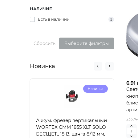
НАЛИЧИЕ
Есть в наличии
5
Сбросить
Выберите фильтры
Новинка
6.91
Свет
Новинка
кноп
блис
арти
23374
Аккум. фрезер вертикальный
Акку
WORTEX CMM 1855 XLT SOLO
6030
БЕСЩЕТ., 18 В, цанга 8/12 мм,
100-