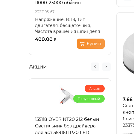
11000-25000 об/мин
2322195-67
23221
Напряжение, В: 18, Тип
Напр
двигателя: бесщеточный,
18, Т
Частота вращения шпинделя
Скор
(холостой ход), мин??: 11..
0-300
400.00
225.
Купить
Акции
Акция
Популярный
7.66
Свет
кноп
блис
135118 OVER NT20 212 белый
3353
2337
Светильник без драйвера
черн
для арт 358161 IP20 LED
220V