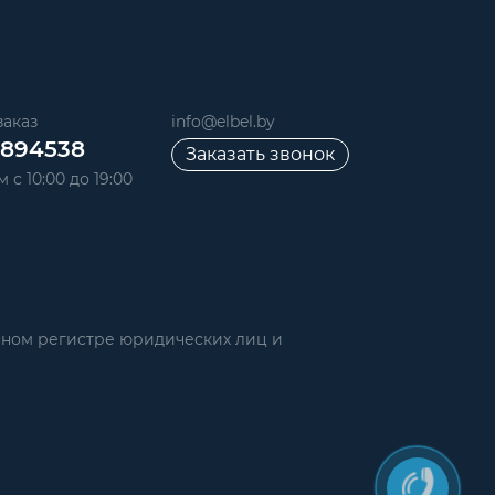
аказ
info@elbel.by
6894538
Заказать звонок
 с 10:00 до 19:00
нном регистре юридических лиц и