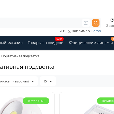
+3
Звон
Я ищу, например,
Feron
sale
ный магазин
Товары со скидкой
Юридическим лицам и
Портативная подсветка
ативная подсветка
(низкая > высокая)
15
Популярный
Популя