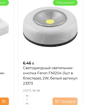
рный
Популярный
6.46
Светодиодный светильник-
инка
ик-
кнопка Feron FN1204 (1шт в
,
блистере), 2W, белый артикул
23373
23373-98 98
ый
кор.
Продано