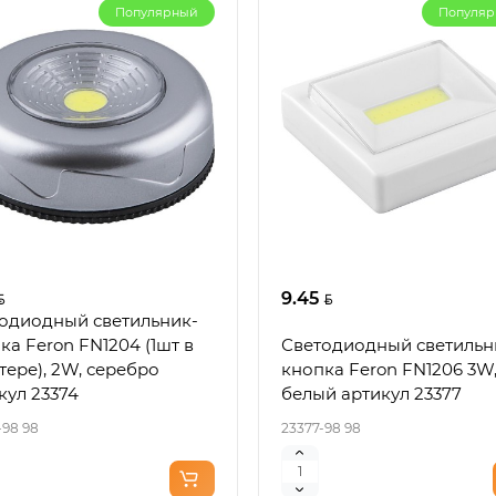
Популярный
Популя
9.45
одиодный светильник-
Новинка
Нов
ка Feron FN1204 (1шт в
Светодиодный светильн
тере), 2W, серебро
кнопка Feron FN1206 3W
кул 23374
белый артикул 23377
-98 98
23377-98 98
м. лобзик WORTEX CJS
Аккум. фрезер кромочн
 в кор. XLT SOLO 18 В,
WORTEX LX CMM 1822 в 
3000 об/мин, 120 мм
XLT SOLO БЕСЩЕТ., 18 В,