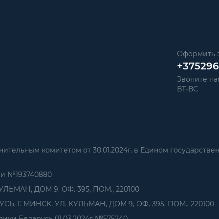
Оформить з
+37529
Звоните нам
ВТ-ВС
тельным комитетом от 30.01.2024г. в Едином государстве
ии №193740880
УЛЬМАН, ДОМ 9, ОФ. 395, ПОМ., 220100
, Г. МИНСК, УЛ. КУЛЬМАН, ДОМ 9, ОФ. 395, ПОМ., 220100
ики Беларусь 01.03.2024г №575240