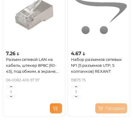
7.26
4.67
Разъем сетевой LAN на
Набор разъемов сетевых
кабель, штекер 8Р8С (RJ-
№1 (5 разъемов UTP, 5
45), под обжим, в экране,
колпачков) REXANT
10шт. REXANT
06-0082-A10-97 97
19875 75
Продано