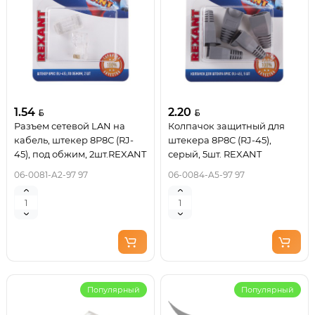
1.54
2.20
Разъем сетевой LAN на
Колпачок защитный для
кабель, штекер 8Р8С (RJ-
штекера 8Р8С (RJ-45),
45), под обжим, 2шт.REXANT
серый, 5шт. REXANT
06-0081-A2-97 97
06-0084-A5-97 97
Популярный
Популярный