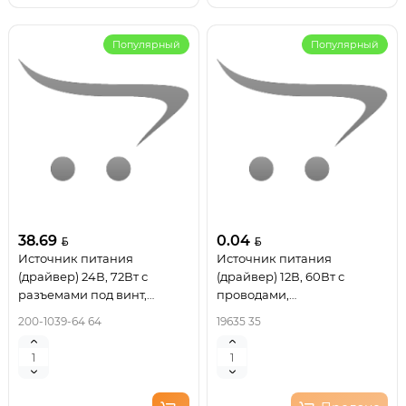
Популярный
Популярный
38.69
0.04
Источник питания
Источник питания
(драйвер) 24В, 72Вт с
(драйвер) 12В, 60Вт с
разъемами под винт,
проводами,
ультратонкий IP20 REXANT
влагозащищенный IP67
200-1039-64 64
19635 35
REXANT