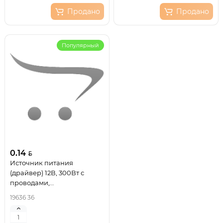
Продано
Продано
Популярный
0.14
Источник питания
(драйвер) 12В, 300Вт с
проводами,
влагозащищенный IP67
19636 36
REXANT