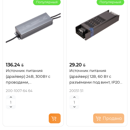
Популярный
Популярный
136.24
29.20
Источник питания
Источник питания
(драйвер) 24В, 300Вт с
(драйвер) 12В, 60 Вт с
проводами,
разъёмами под винт, IP20
влагозащищенный IP67
REXANT
200-1007-64 64
20051 51
REXANT
Продано