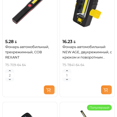
5.28
16.23
Фонарь автомобильный,
Фонарь автомобильный
трехрежимный, СОВ
NEW AGE, двухрежимный, с
REXANT
крюком и поворотным
держателем на магните
75-709-64 64
75-7841-64 64
REXANT
Популярный