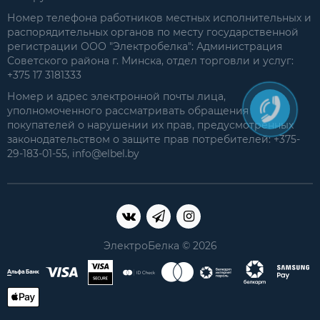
Номер телефона работников местных исполнительных и
распорядительных органов по месту государственной
регистрации ООО "Электробелка": Администрация
Советского района г. Минска, отдел торговли и услуг:
+375 17 3181333
Номер и адрес электронной почты лица,
уполномоченного рассматривать обращения
покупателей о нарушении их прав, предусмотренных
законодательством о защите прав потребителей: +375-
29-183-01-55, info@elbel.by
ЭлектроБелка © 2026