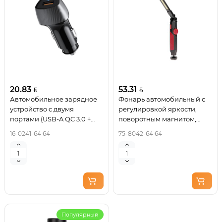
20.83
53.31
Автомобильное зарядное
Фонарь автомобильный с
устройство c двумя
регулировкой яркости,
портами (USB-A QC 3.0 +
поворотным магнитом,
USB-C PD) cо световой
индикатором зарядки и
16-0241-64 64
75-8042-64 64
индикацией, 20Вт, черное
встроенным
REXANT
аккумулятором, USB-
кабель в комплекте
REXANT
Популярный