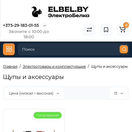
3353/1-07
3
146.63
5
73.31
3
+375-29-183-01-55
0
Звоните с 10:00 до
Купить
18:00
Главная
Электротовары и комплектующие
Щупы и аксессуары
Щупы и аксессуары
Цена (низкая > высокая)
15
Популярный