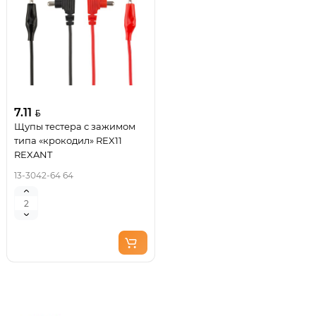
7.11
Щупы тестера с зажимом
типа «крокодил» REX11
REXANT
13-3042-64 64