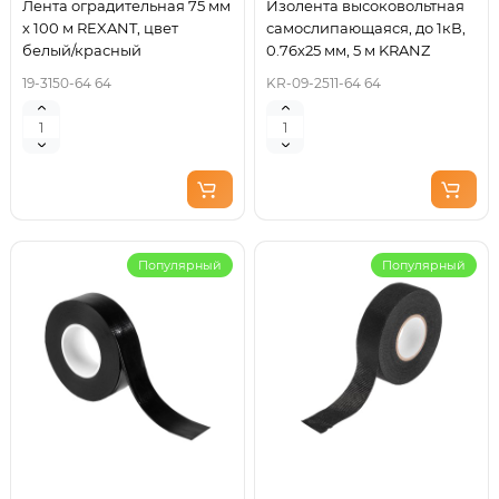
Лента оградительная 75 мм
Изолента высоковольтная
х 100 м REXANT, цвет
самослипающаяся, до 1кВ,
белый/красный
0.76х25 мм, 5 м KRANZ
19-3150-64 64
KR-09-2511-64 64
Популярный
Популярный