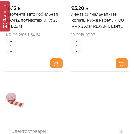
Фильтр
16.12
95.20
Изолента автомобильная
Лента сигнальная «Не
KRANZ полиэстер, 0.17х25
копать, ниже кабель!» 100
мм, 25 м
мм х 250 м REXANT, цвет
оранжевый/черный
KR-09-2916-1-64 64
19-3019-97 97
Электротовары
4