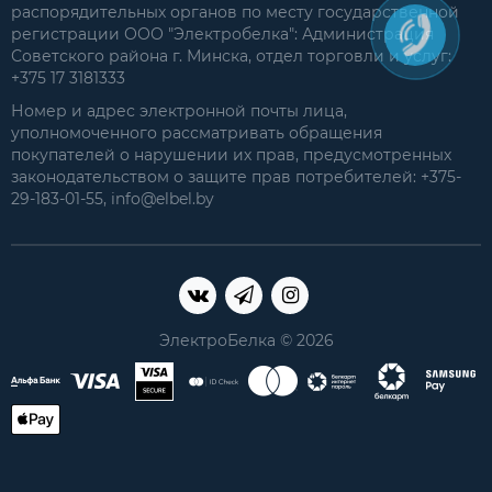
распорядительных органов по месту государственной
регистрации ООО "Электробелка": Администрация
Советского района г. Минска, отдел торговли и услуг:
+375 17 3181333
Номер и адрес электронной почты лица,
уполномоченного рассматривать обращения
покупателей о нарушении их прав, предусмотренных
законодательством о защите прав потребителей: +375-
29-183-01-55, info@elbel.by
ЭлектроБелка © 2026