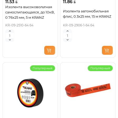
11.53
11.86
Изолента высоковольтная
Изолента автомобильная
самослипающаяся, до 10кВ,
флис, 0.3х25 мм, 15 м KRANZ
0.76х25 мм, 5 м KRANZ
KR-09-2510-64 64
KR-09-2906-1-64 64
Популярный
Популярный