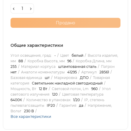
Продано
Общие характеристики
Угол освещения, град:
-
Цвет
белый
Высота изделия,
мм
88
Коробка Высота, мм
96
Коробка Длина, мм
255
Материал корпуса
штампованная сталь
Патрон
нет
Аналоги номенклатуры
41295
Артикул
28561
Базовая единица
шт
Маркировка
ДПО
Товарная
категория
Светильник накладной светодиодный
Мощность, Вт
12 Вт
Световой поток, Lm
960
Угол
светового излучения
120
Цветовая температура
6400К
Количество в упаковках
1/20
IP, степень
пылевлагозащиты
IP20
Гарантия
да
Напряжение,
Вольт
230 В
Все характеристики