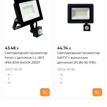
43.48
44.74
Светодиодный прожектор
Светодиодный прожектор
Feron с датчиком LL-907
SAFFIT с выносным
IP65 30W 6400K 29557
датчиком SFL80-50 IP65
50W 6400K черный 29524
29557-98 98
29524-98 98