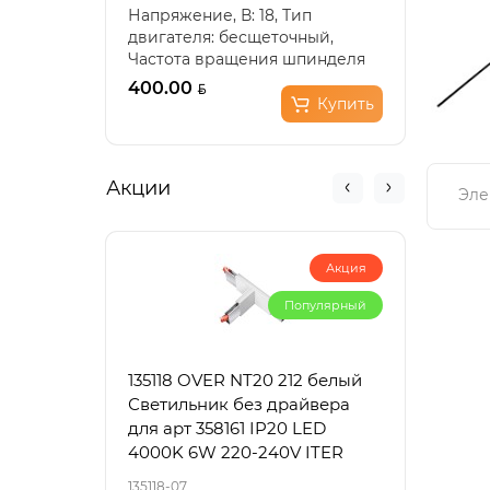
Напряжение, В: 18, Тип
Напр
двигателя: бесщеточный,
18, Т
Частота вращения шпинделя
Скор
(холостой ход), мин??: 11..
0-300
400.00
225.
Купить
Акции
Эле
Акция
Популярный
135118 OVER NT20 212 белый
3353
Светильник без драйвера
черн
для арт 358161 IP20 LED
220V
4000K 6W 220-240V ITER
135118-07
3353/1