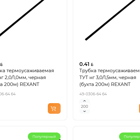
0.41
ка термоусаживаемая
Трубка термоусаживаем
нг 2,0/1,0мм, черная
ТУТ нг 3,0/1,5мм, черная
та 200м) REXANT
(бухта 200м) REXANT
06-64 64
49-0306-64 64
Популярный
Популя