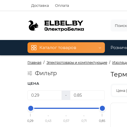
Доставка
Оплата
Каталог товаров
Рознич
Главная
Электротовары и комплектующие
Изоляц
Фильтр
Терм
ЦЕНА
Цена 
-
0,29
0,43
0,57
0,71
0,85