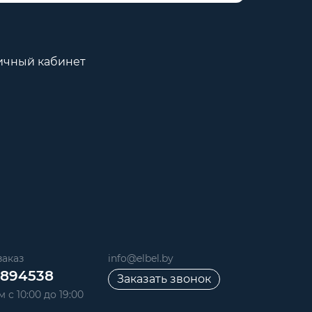
ичный кабинет
аказ
info@elbel.by
6894538
Заказать звонок
 с 10:00 до 19:00