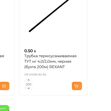
0.50
ая
Трубка термоусаживаемая
ТУТ нг 4,0/2,0мм, черная
(бухта 200м) REXANT
49-0406-64 64
рный