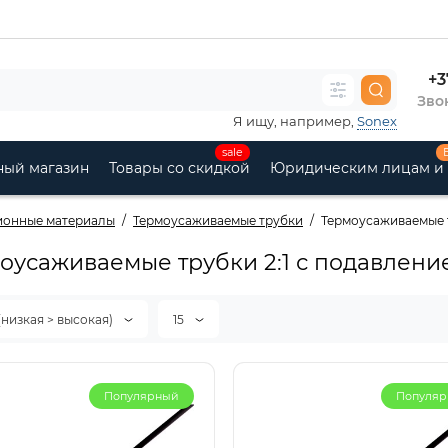
+3
Звон
Я ищу, например,
Sonex
sale
ный магазин
Товары со скидкой
Юридическим лицам и
ионные материалы
Термоусаживаемые трубки
Термоусаживаемые т
оусаживаемые трубки 2:1 с подавление
(низкая > высокая)
15
Популярный
Популя