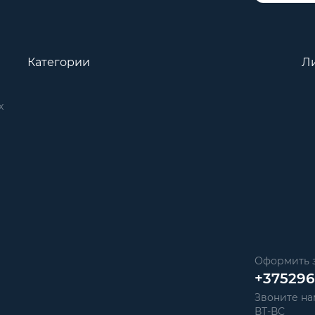
Категории
Л
х
Оформить з
+37529
Звоните нам
ВТ-ВС