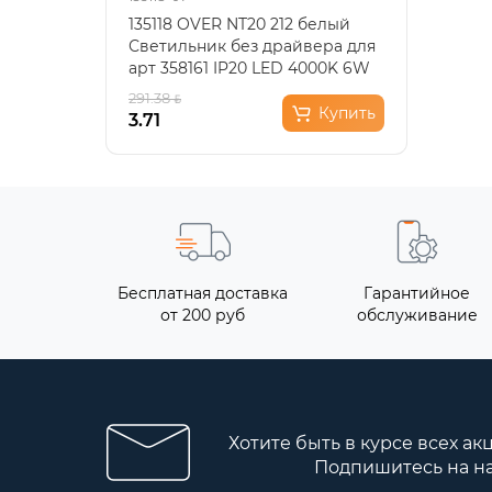
135118 OVER NT20 212 белый
Подв
Светильник без драйвера для
офор
арт 358161 IP20 LED 4000K 6W
стил
220-240V ITER..
мета
291.38
146.6
Купить
3.71
73.31
Бесплатная доставка
Гарантийное
от 200 руб
обслуживание
Хотите быть в курсе всех ак
Подпишитесь на н