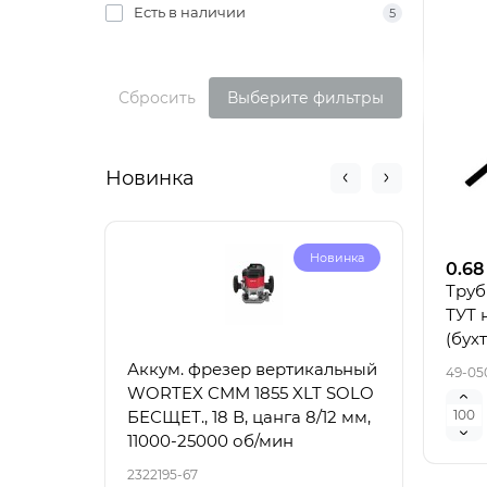
Есть в наличии
5
Сбросить
Выберите фильтры
Новинка
Новинка
0.68
Труб
ТУТ 
(бух
Аккум. фрезер вертикальный
Акку
49-05
WORTEX CMM 1855 XLT SOLO
6030
БЕСЩЕТ., 18 В, цанга 8/12 мм,
100-
11000-25000 об/мин
2322195-67
23221