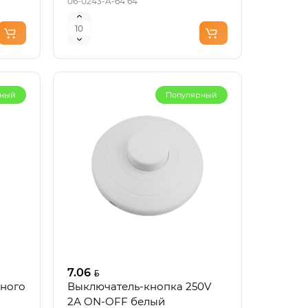
06-0243-A-64 64
пить
рный
Популярный
кция
рный
L18
стен.
K 12W
7.06
тать
нного
Выключатель-кнопка 250V
 для
2А ON-OFF белый