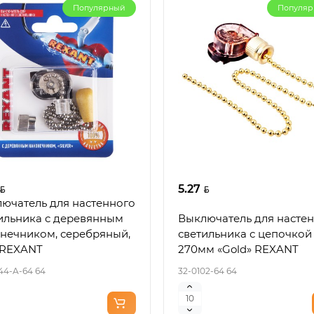
Популярный
Популя
5.27
ючатель для настенного
ильника c деревянным
Выключатель для насте
нечником, серебряный,
светильника с цепочкой
. REXANT
270мм «Gold» REXANT
44-A-64 64
32-0102-64 64