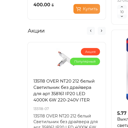
32-01
(холостой ход), мин??: 11..
0-300
400.00
225.
Купить
Акции
Акция
Популярный
135118 OVER NT20 212 белый
3353
Светильник без драйвера
черн
для арт 358161 IP20 LED
220V
4000K 6W 220-240V ITER
135118-07
3353/1
5.77
135118 OVER NT20 212 белый
Подв
Выкл
Светильник без драйвера для
офор
свет
арт 358161 IP20 LED 4000K 6W
стил