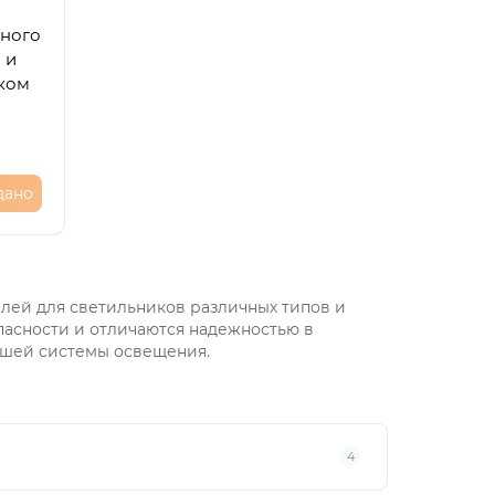
нного
 и
ком
дано
лей для светильников различных типов и
пасности и отличаются надежностью в
ашей системы освещения.
4