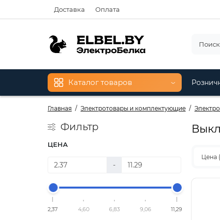
Доставка
Оплата
Каталог товаров
Рознич
Главная
Электротовары и комплектующие
Электро
Фильтр
Выкл
ЦЕНА
Цена 
-
2,37
4,60
6,83
9,06
11,29