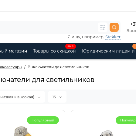
+3
Звон
Я ищу, например,
Stekker
sale
ный магазин
Товары со скидкой
Юридическим лицам и
аксессуары
Выключатели для светильников
ючатели для светильников
(низкая > высокая)
15
Популярный
Популя