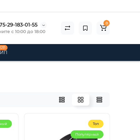
0
75-29-183-01-55
ите с 10:00 до 18:00
B2B
 ИП
рный
Топ
Популярный