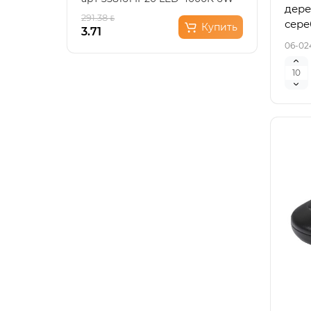
дере
220-240V ITER..
мета
291.38
146.6
сере
Купить
3.71
73.31
06-02