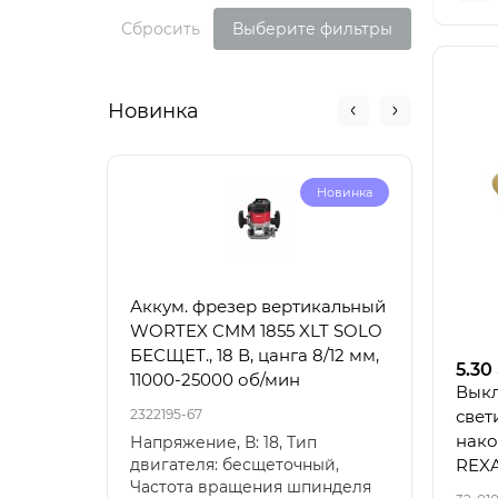
Сбросить
Выберите фильтры
Новинка
Новинка
Аккум. фрезер вертикальный
Акку
WORTEX CMM 1855 XLT SOLO
6030
БЕСЩЕТ., 18 В, цанга 8/12 мм,
100-
5.30
11000-25000 об/мин
Выкл
2322195-67
23221
свет
нако
Напряжение, В: 18, Тип
Напр
двигателя: бесщеточный,
18, Т
REX
Частота вращения шпинделя
Скор