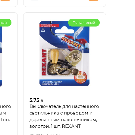
рный
Популярный
инка
ый
кор.
5.75
нного
Выключатель для настенного
ным
светильника c проводом и
1 шт.
деревянным наконечником,
золотой, 1 шт. REXANT
еля