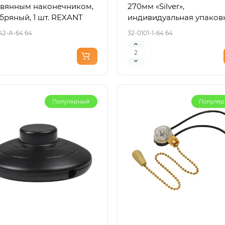
вянным наконечником,
270мм «Silver»,
ллического сетчат..
Светильники выполнены в
3
504.79
бряный, 1 шт. REXANT
индивидуальная упаковк
Купить
Ку
353.25
шт. REXANT
42-A-64 64
32-0101-1-64 64
Популярный
Популя