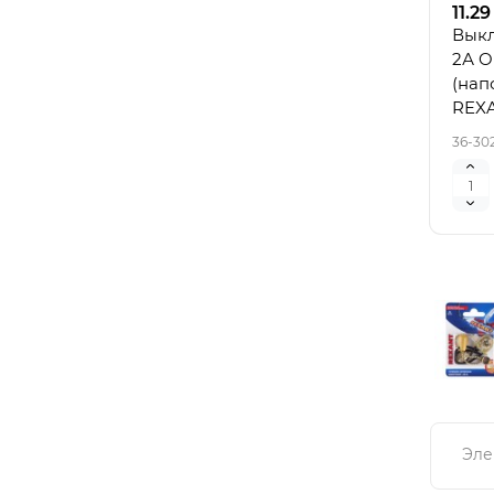
11.29
Выкл
2А O
(нап
REX
36-30
Эле