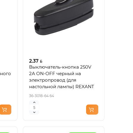
2.37
Выключатель-кнопка 250V
нного
2А ON-OFF черный на
электропровод (для
настольной лампы) REXANT
36-3018-64 64