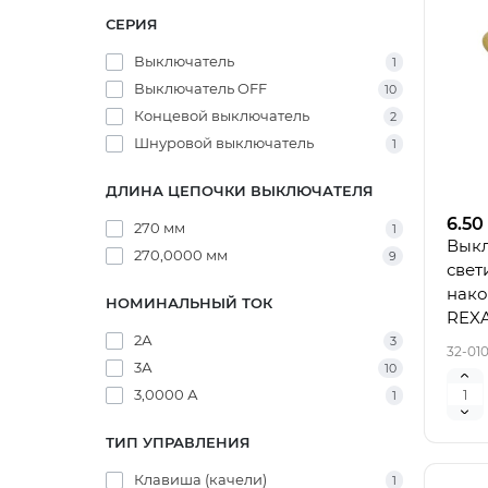
СЕРИЯ
Выключатель
1
Выключатель OFF
10
Концевой выключатель
2
Шнуровой выключатель
1
ДЛИНА ЦЕПОЧКИ ВЫКЛЮЧАТЕЛЯ
6.50
270 мм
1
Выкл
270,0000 мм
9
свет
нако
НОМИНАЛЬНЫЙ ТОК
REX
2А
3
32-01
3А
10
3,0000 А
1
ТИП УПРАВЛЕНИЯ
Клавиша (качели)
1