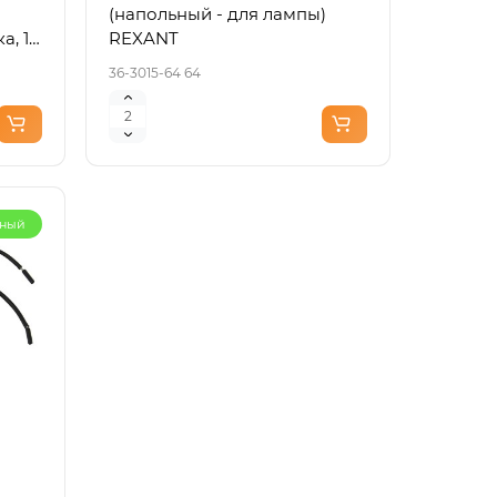
(напольный - для лампы)
..
а, 1
REXANT
пить
36-3015-64 64
рный