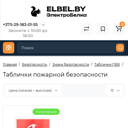
3353/1-07
3
146.63
5
73.31
3
+375-29-183-01-55
0
Звоните с 10:00 до
Купить
18:00
Главная
Безопасность
Знаки безопасности
Таблички ПВХ
Т
Таблички пожарной безопасности
Цена (низкая > высокая)
15
Популярный