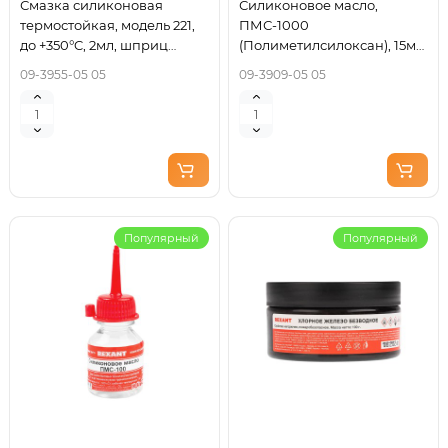
Смазка силиконовая
Силиконовое масло,
термостойкая, модель 221,
ПМС-1000
до +350°C, 2мл, шприц
(Полиметилсилоксан), 15мл,
REXANT
носик-капельница REXANT
09-3955-05 05
09-3909-05 05
Популярный
Популярный