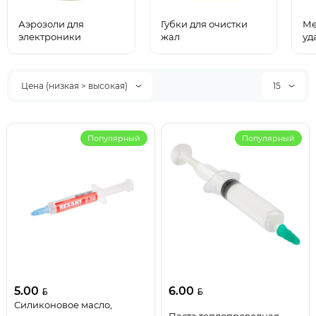
Аэрозоли для
Губки для очистки
Ме
электроники
жал
уд
Цена (низкая > высокая)
15
Популярный
Популярный
5.00
6.00
Силиконовое масло,