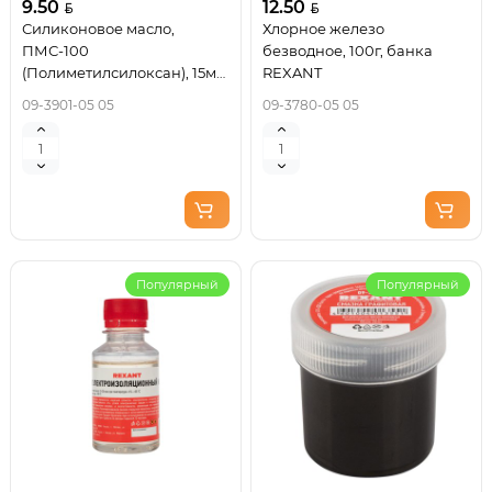
9.50
12.50
Силиконовое масло,
Хлорное железо
ПМС-100
безводное, 100г, банка
(Полиметилсилоксан), 15мл,
REXANT
носик-капельница REXANT
09-3901-05 05
09-3780-05 05
Популярный
Популярный