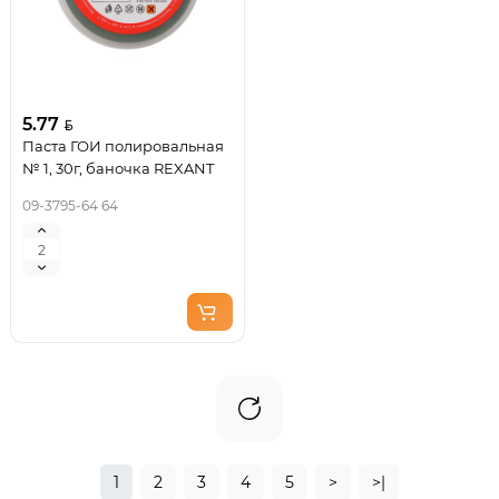
5.77
Паста ГОИ полировальная
№ 1, 30г, баночка REXANT
09-3795-64 64
1
2
3
4
5
>
>|