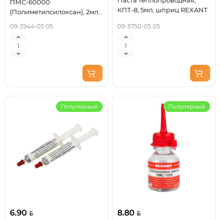
Паста теплопроводная,
ПМС-60000
КПТ-8, 5мл, шприц REXANT
(Полиметилсилоксан), 2мл,
шприц, «Демпферное»
09-3944-05 05
09-3750-05 05
REXANT
Популярный
Популярный
6.90
8.80