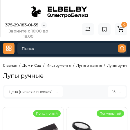
3353/1-07
3
146.63
5
73.31
3
+375-29-183-01-55
0
Звоните с 10:00 до
Купить
18:00
Главная
Дом и Сад
Инструменты
Лупы и лампы
Лупы ручны
Лупы ручные
Цена (низкая > высокая)
15
Популярный
Популярный