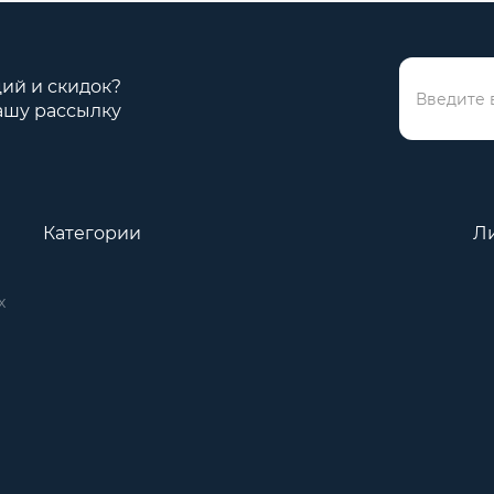
ций и скидок?
ашу рассылку
Категории
Л
х