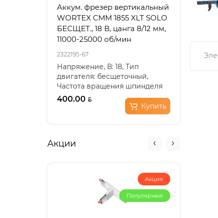
Аккум. фрезер вертикальный
Акку
WORTEX CMM 1855 XLT SOLO
6030
БЕСЩЕТ., 18 В, цанга 8/12 мм,
100-
11000-25000 об/мин
2322195-67
23221
Эле
Напряжение, В: 18, Тип
Напр
двигателя: бесщеточный,
18, Т
Частота вращения шпинделя
Скор
(холостой ход), мин??: 11..
0-300
400.00
225.
Купить
Акции
Акция
Популярный