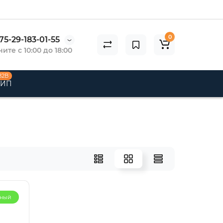
0
75-29-183-01-55
ите с 10:00 до 18:00
B2B
 ИП
рный