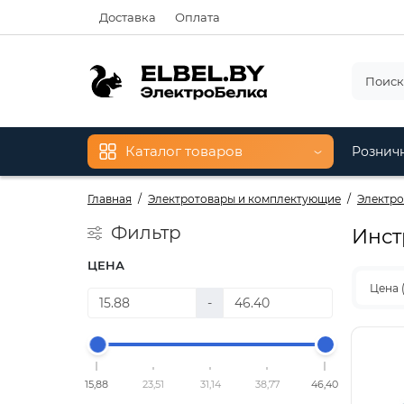
Доставка
Оплата
Каталог товаров
Рознич
Главная
Электротовары и комплектующие
Электр
Фильтр
Инст
ЦЕНА
Цена 
-
15,88
23,51
31,14
38,77
46,40