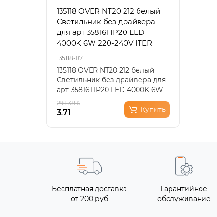
135118 OVER NT20 212 белый
3353
Светильник без драйвера
черн
для арт 358161 IP20 LED
220V
4000K 6W 220-240V ITER
135118-07
3353/1
135118 OVER NT20 212 белый
Подв
Светильник без драйвера для
офор
арт 358161 IP20 LED 4000K 6W
стил
220-240V ITER..
мета
291.38
146.6
Купить
3.71
73.31
Бесплатная доставка
Гарантийное
от 200 руб
обслуживание