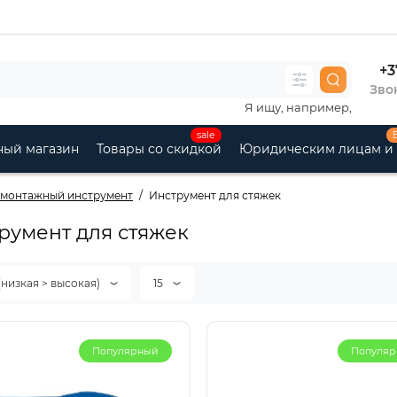
+3
Звон
Я ищу, например,
sale
ный магазин
Товары со скидкой
Юридическим лицам и
омонтажный инструмент
Инструмент для стяжек
румент для стяжек
(низкая > высокая)
15
Популярный
Популя