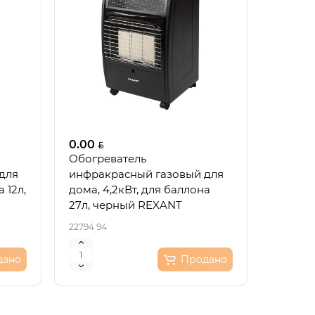
ый
кор.
еля
0.00
пить
Обогреватель
для
инфракрасный газовый для
 12л,
дома, 4,2кВт, для баллона
27л, черный REXANT
22794 94
кция
дано
Продано
рный