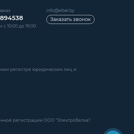
аказ
info@elbel.by
6894538
Заказать звонок
 с 10:00 до 19:00
нном регистре юридических лиц и
енной регистрации ООО "Электробелка":