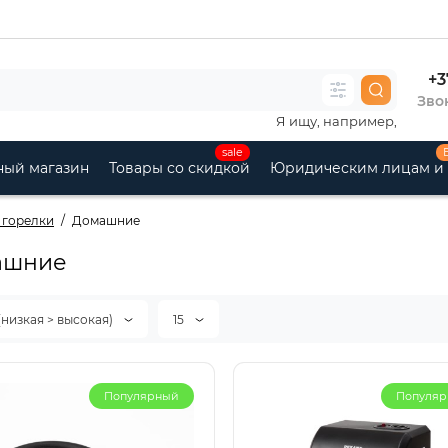
+3
Звон
Я ищу, например,
sale
ный магазин
Товары со скидкой
Юридическим лицам и
 горелки
Домашние
ашние
(низкая > высокая)
15
Новинка
Нов
Популярный
Популя