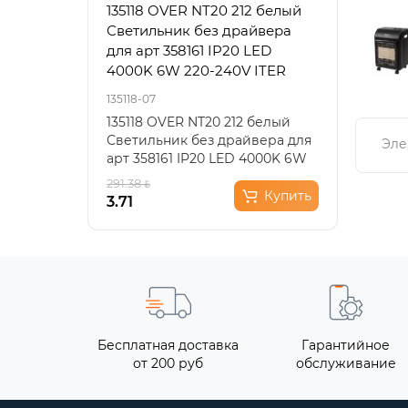
135118 OVER NT20 212 белый
3353
Светильник без драйвера
черн
для арт 358161 IP20 LED
220V
4000K 6W 220-240V ITER
135118-07
3353/1
135118 OVER NT20 212 белый
Подв
Светильник без драйвера для
офор
Эле
арт 358161 IP20 LED 4000K 6W
стил
220-240V ITER..
мета
291.38
146.6
Купить
3.71
73.31
Бесплатная доставка
Гарантийное
от 200 руб
обслуживание