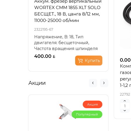
Аккум. фрезер вертикальный
Акку
WORTEX CMM 1855 XLT SOLO
6030
БЕСЩЕТ., 18 В, цанга 8/12 мм,
100-
11000-25000 об/мин
2322195-67
23221
Напряжение, В: 18, Тип
Напр
двигателя: бесщеточный,
18, Т
Частота вращения шпинделя
Скор
(холостой ход), мин??: 11..
0-300
400.00
225.
0.00
Купить
Комп
газо
регу
Акции
1-1,
диам
22792
Акция
Популярный