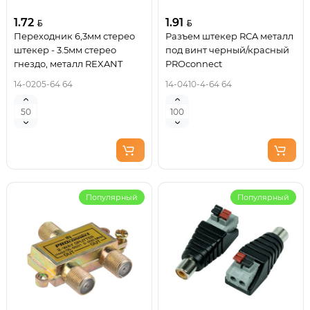
1.72
1.91
Переходник 6,3мм стерео
Разъем штекер RCA металл
штекер - 3.5мм стерео
под винт черный/красный
гнездо, металл REXANT
PROconnect
14-0205-64 64
14-0410-4-64 64
Популярный
Популярный