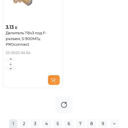
3.13
Делитель ТВх3 под F-
разъем, 5-900МГц
PROconnect
05-6032-64 64
1
2
3
4
5
6
7
8
9
>