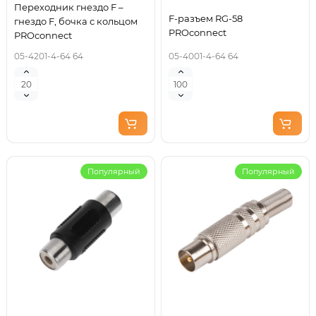
Переходник гнездо F –
F-разъем RG-58
гнездо F, бочка с кольцом
PROconnect
PROconnect
05-4201-4-64 64
05-4001-4-64 64
Популярный
Популярный