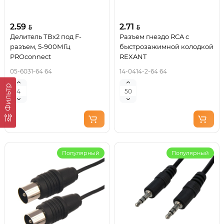
2.59
2.71
Делитель ТВх2 под F-
Разъем гнездо RCA с
разъем, 5-900МГц
быстрозажимной колодкой
PROconnect
REXANT
05-6031-64 64
14-0414-2-64 64
Фильтр
Популярный
Популярный