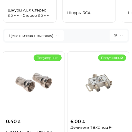
Шнуры AUX Стерео
Шнуры RCA
Шн
3,5 мм - Стерео 3,5 мм
Цена (низкая > высокая)
15
Популярный
Популярный
0.40
6.00
Делитель ТВх2 под F-