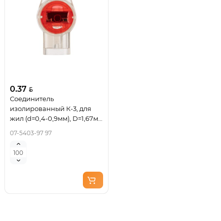
0.37
Соединитель
изолированный К-3, для
жил (d=0,4-0,9мм), D=1,67мм
REXANT
07-5403-97 97