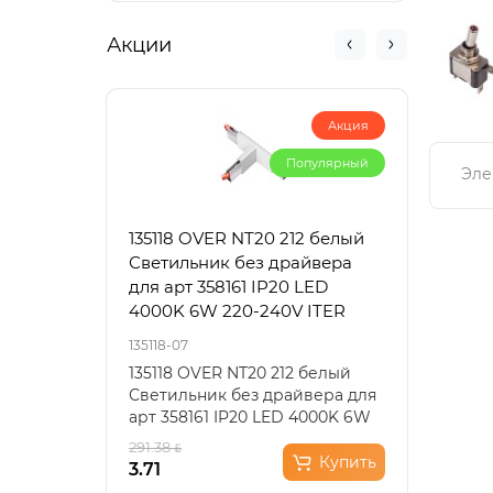
Акции
Акция
Популярный
Эле
135118 OVER NT20 212 белый
3353
Светильник без драйвера
черн
для арт 358161 IP20 LED
220V
4000K 6W 220-240V ITER
135118-07
3353/1
135118 OVER NT20 212 белый
Подв
Светильник без драйвера для
офор
арт 358161 IP20 LED 4000K 6W
стил
220-240V ITER..
мета
291.38
146.6
Купить
3.71
73.31