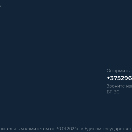
х
Оформить з
+37529
Звоните нам
ВТ-ВС
тельным комитетом от 30.01.2024г. в Едином государстве