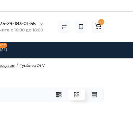
0
75-29-183-01-55
ите с 10:00 до 18:00
B2B
 ИП
ессуары
Тумблер 24 V