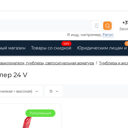
+3
Звон
Я ищу, например,
Feron
sale
ный магазин
Товары со скидкой
Юридическим лицам и
 выключатели, тумблеры, светосигнальная арматура
Тумблеры и акс
лер 24 V
(низкая > высокая)
15
Популярный