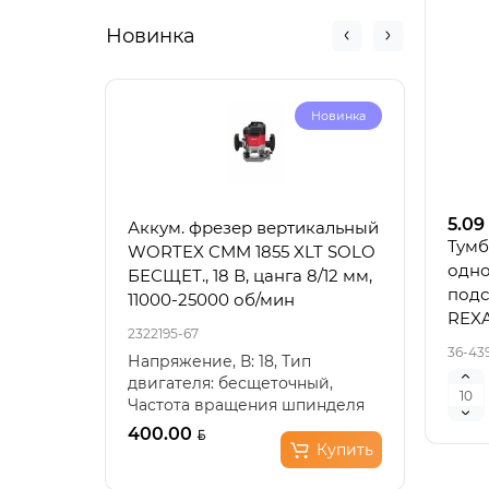
Новинка
Новинка
5.09
Аккум. фрезер вертикальный
Акку
Тумб
WORTEX CMM 1855 XLT SOLO
6030
одно
БЕСЩЕТ., 18 В, цанга 8/12 мм,
100-
подс
11000-25000 об/мин
REX
2322195-67
23221
36-43
Напряжение, В: 18, Тип
Напр
двигателя: бесщеточный,
18, Т
Частота вращения шпинделя
Скор
(холостой ход), мин??: 11..
0-300
400.00
225.
Купить