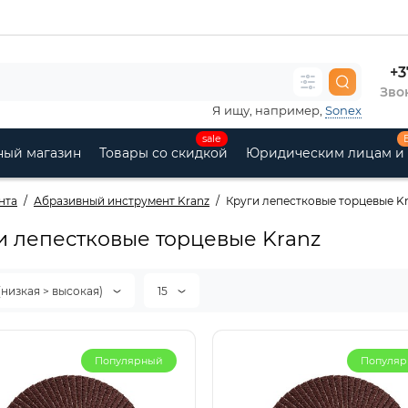
+3
Звон
Я ищу, например,
Sonex
sale
ный магазин
Товары со скидкой
Юридическим лицам и
нта
Абразивный инструмент Kranz
Круги лепестковые торцевые K
и лепестковые торцевые Kranz
(низкая > высокая)
15
Популярный
Популя