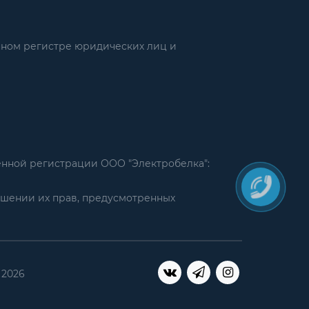
нном регистре юридических лиц и
енной регистрации ООО "Электробелка":
ушении их прав, предусмотренных
 2026