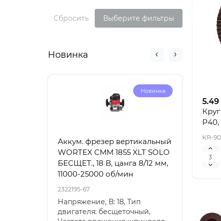
Сбросить
Выберите фильтры
Новинка
Новинка
5.49
Круг
P40,
KR-90
Аккум. фрезер вертикальный
Акку
WORTEX CMM 1855 XLT SOLO
6030
БЕСЩЕТ., 18 В, цанга 8/12 мм,
100-
11000-25000 об/мин
2322195-67
23221
Напряжение, В: 18, Тип
Напр
двигателя: бесщеточный,
18, Т