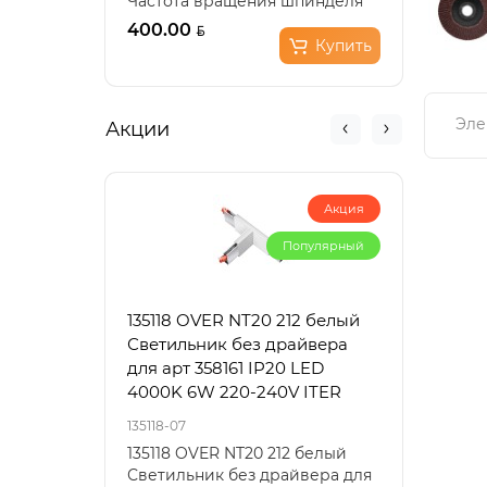
Частота вращения шпинделя
Скор
(холостой ход), мин??: 11..
0-300
400.00
225.
Купить
Эле
Акции
Акция
Популярный
135118 OVER NT20 212 белый
3353
Светильник без драйвера
черн
для арт 358161 IP20 LED
220V
4000K 6W 220-240V ITER
135118-07
3353/1
135118 OVER NT20 212 белый
Подв
Светильник без драйвера для
офор