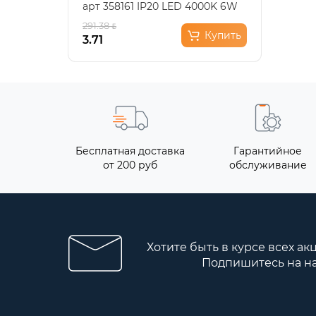
арт 358161 IP20 LED 4000K 6W
стил
220-240V ITER..
мета
291.38
146.6
Купить
3.71
73.31
Бесплатная доставка
Гарантийное
от 200 руб
обслуживание
Хотите быть в курсе всех ак
Подпишитесь на н