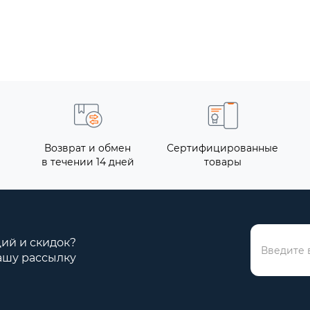
е. Светильник состоит из
вас и Луну и Солнце!
ллического сетчат..
Светильники выполнены в
3
504.79
Купить
Ку
353.25
Возврат и обмен
Сертифицированные
в течении 14 дней
товары
ций и скидок?
ашу рассылку