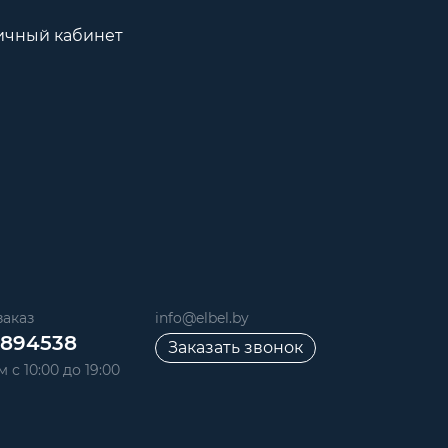
ичный кабинет
аказ
info@elbel.by
6894538
Заказать звонок
 с 10:00 до 19:00