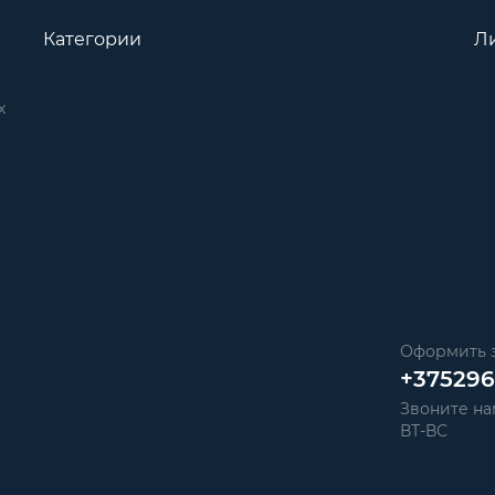
Категории
Л
х
Оформить з
+37529
Звоните нам
ВТ-ВС