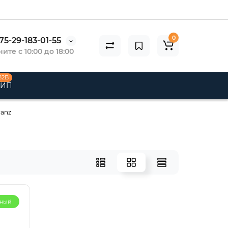
0
75-29-183-01-55
ите с 10:00 до 18:00
B2B
 ИП
ranz
рный