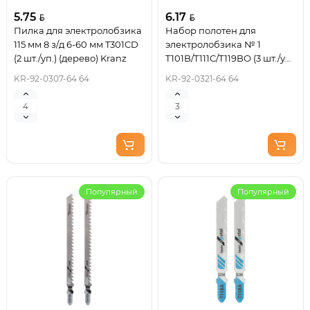
5.75
6.17
Пилка для электролобзика
Набор полотен для
115 мм 8 з/д 6-60 мм T301CD
электролобзика № 1
(2 шт./уп.) (дерево) Kranz
T101B/T111C/T119BO (3 шт./уп.)
Kranz
KR-92-0307-64 64
KR-92-0321-64 64
Популярный
Популярный