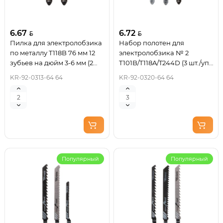
6.67
6.72
Пилка для электролобзика
Набор полотен для
по металлу T118B 76 мм 12
электролобзика № 2
зубьев на дюйм 3-6 мм (2
T101B/T118A/T244D (3 шт./уп.)
шт./уп.) Kranz
Kranz
KR-92-0313-64 64
KR-92-0320-64 64
Популярный
Популярный