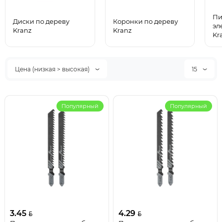
Пи
Диски по дереву
Коронки по дереву
эл
Kranz
Kranz
Kr
Цена (низкая > высокая)
15
Популярный
Популярный
3.45
4.29