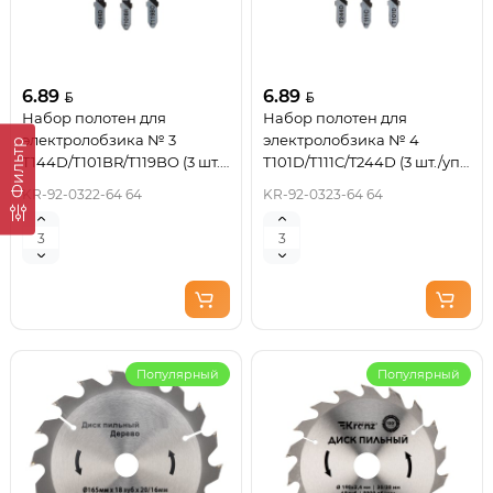
6.89
6.89
Набор полотен для
Набор полотен для
электролобзика № 3
электролобзика № 4
Фильтр
T144D/T101BR/T119BO (3 шт./
T101D/T111C/T244D (3 шт./уп.)
уп.) Kranz
Kranz
KR-92-0322-64 64
KR-92-0323-64 64
Популярный
Популярный