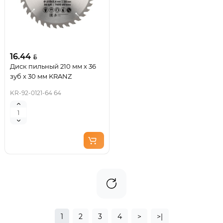
16.44
Диск пильный 210 мм х 36
зуб х 30 мм KRANZ
KR-92-0121-64 64
1
2
3
4
>
>|