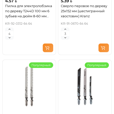
4.57
5.39
Пилка для электролобзика
Сверло перовое по дереву
по дереву T244D 100 мм 6
25х152 мм (шестигранный
зубьев на дюйм 8-60 мм
хвостовик) Kranz
фигурный рез (2 шт./уп.)
KR-92-0312-64 64
KR-91-0670-64 64
Kranz
Популярный
Популярный