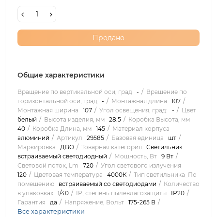
Продано
Общие характеристики
Вращение по вертикальной оси, град
-
Вращение по
горизонтальной оси, град
-
Монтажная длина
107
Монтажная ширина
107
Угол освещения, град:
-
Цвет
белый
Высота изделия, мм
28.5
Коробка Высота, мм
40
Коробка Длина, мм
145
Материал корпуса
алюминий
Артикул
29585
Базовая единица
шт
Маркировка
ДВО
Товарная категория
Светильник
встраиваемый светодиодный
Мощность, Вт
9 Вт
Световой поток, Lm
720
Угол светового излучения
120
Цветовая температура
4000К
Тип светильника_По
помещению
встраиваемый со светодиодами
Количество
в упаковках
1/40
IP, степень пылевлагозащиты
IP20
Гарантия
да
Напряжение, Вольт
175-265 В
Все характеристики