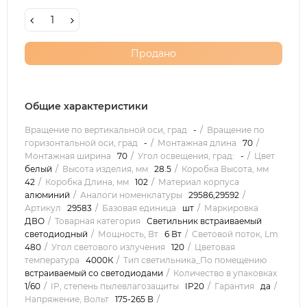
Продано
Общие характеристики
Вращение по вертикальной оси, град
-
Вращение по
горизонтальной оси, град
-
Монтажная длина
70
Монтажная ширина
70
Угол освещения, град:
-
Цвет
белый
Высота изделия, мм
28.5
Коробка Высота, мм
42
Коробка Длина, мм
102
Материал корпуса
алюминий
Аналоги номенклатуры
29586,29592
Артикул
29583
Базовая единица
шт
Маркировка
ДВО
Товарная категория
Светильник встраиваемый
светодиодный
Мощность, Вт
6 Вт
Световой поток, Lm
480
Угол светового излучения
120
Цветовая
температура
4000К
Тип светильника_По помещению
встраиваемый со светодиодами
Количество в упаковках
1/60
IP, степень пылевлагозащиты
IP20
Гарантия
да
Напряжение, Вольт
175-265 В