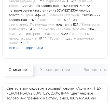
Базовая единица
шт
Маркировка
НБУ
Название
товара
Светильник садово-парковый Feron PL4072
четырехгранный на стену вниз 60W E27 230V, черное
золото
Серия
Афина
Товарная категория
Светильник
садово-парковый
Мощность, Вт
60
Тип
светильника_По помещению
под лампу Е27
Количество
в упаковках
1/6
Количество на складе «Москва»
204
МИЦ (мин. интернет-цена): Цена
9355
IP, степень
пылевлагозащиты
IP44
Гарантия
да
Напряжение,
Вольт
230
Все характеристики
Описание
Характеристики
Вопрос - отве
Светильник садово-парковый, серии «Афина», (НБУ)
FERON PL4072 60W, E27, 230V, IP44, цвет черное
золото, 4-х гранник, на стену вниз, 180*245*360мм