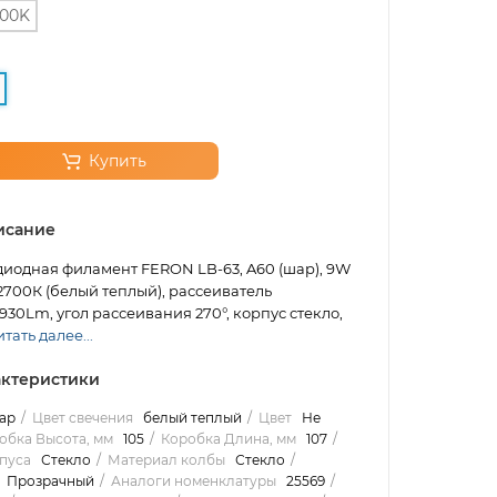
00K
Купить
исание
иодная филамент FERON LB-63, A60 (шар), 9W
 2700К (белый теплый), рассеиватель
30Lm, угол рассеивания 270°, корпус стекло,
тать далее...
ктеристики
ар
Цвет свечения
белый теплый
Цвет
Не
обка Высота, мм
105
Коробка Длина, мм
107
пуса
Стекло
Материал колбы
Стекло
Прозрачный
Аналоги номенклатуры
25569