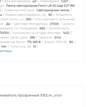
1
Базовая единица
шт
Маркировка
СДЛ
ара
Лампа светодиодная Feron LB-63 Шар E27 9W
K
Товарная категория
Светодиодные лампы
а
Индекс цветопередачи, Ra:
80
Мощность,
товой поток, Lm
930
Угол светового излучения
нт
Да
Цветовая температура
2700K
Цоколь
тильника_По помещению
A60
Количество в
/10/100
Количество на складе «Москва»
1402
ернет-цена): Цена
286
Гарантия
Есть
пряжение, Вольт
175-265 В
Аналог ЛОН,Вт
80
Нет
Сила тока, мА
51
ристики
ссеиватель прозрачный 930Lm, угол