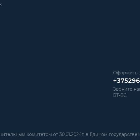
х
Оформить з
+37529
Звоните нам
ВТ-ВС
тельным комитетом от 30.01.2024г. в Едином государстве