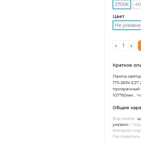
2700K
40
Цвет
Не указано
Краткое оп
Лампа светод
175-265V E27
прозрачный 9
107*60мм...
Чи
Общие хара
Вид лампы
ш
указано
Кор
Материал кор
Рассеиватель