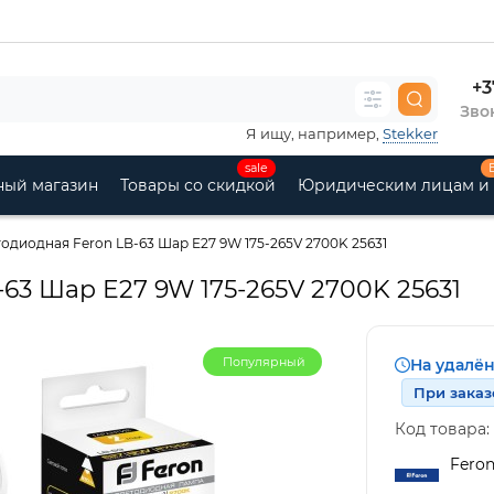
+3
Звон
Я ищу, например,
Stekker
sale
ный магазин
Товары со скидкой
Юридическим лицам и
одиодная Feron LB-63 Шар E27 9W 175-265V 2700K 25631
63 Шар E27 9W 175-265V 2700K 25631
Популярный
На удалё
При заказ
Код товара:
Fero