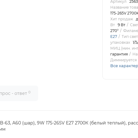
Артикул
2563
Название тов
175-265V 2700
Хит продаж
д
Вт
9 Вт
Све
270°
Филаме
E27
Тип све
упаковках
1/5
МИЦ (мин. инт
гарантия
На
Диммируется
Все характе
0
прос - ответ
63, A60 (шар), 9W 175-265V E27 2700К (белый теплый), ра
0мм