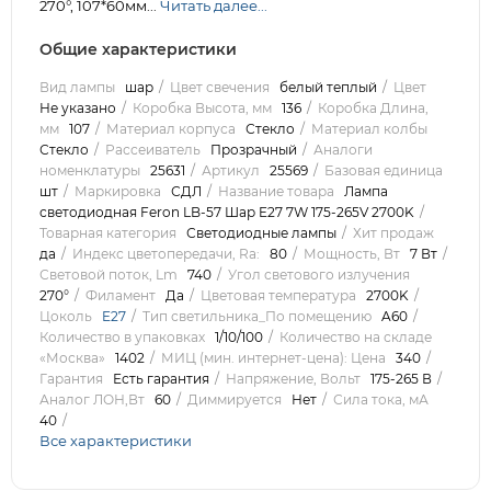
270°, 107*60мм...
Читать далее...
Общие характеристики
Вид лампы
шар
Цвет свечения
белый теплый
Цвет
Не указано
Коробка Высота, мм
136
Коробка Длина,
мм
107
Материал корпуса
Стекло
Материал колбы
Стекло
Рассеиватель
Прозрачный
Аналоги
номенклатуры
25631
Артикул
25569
Базовая единица
шт
Маркировка
СДЛ
Название товара
Лампа
светодиодная Feron LB-57 Шар E27 7W 175-265V 2700K
Товарная категория
Светодиодные лампы
Хит продаж
да
Индекс цветопередачи, Ra:
80
Мощность, Вт
7 Вт
Световой поток, Lm
740
Угол светового излучения
270°
Филамент
Да
Цветовая температура
2700K
Цоколь
E27
Тип светильника_По помещению
A60
Количество в упаковках
1/10/100
Количество на складе
«Москва»
1402
МИЦ (мин. интернет-цена): Цена
340
Гарантия
Есть гарантия
Напряжение, Вольт
175-265 В
Аналог ЛОН,Вт
60
Диммируется
Нет
Сила тока, мА
40
Все характеристики