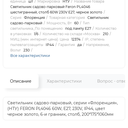
единица
шт
Маркировка
НТУ
Название товара
Светильник садово-парковый Feron PL4046
шестигранный, столб 60W 230V E27, черное золото
Серия
Флоренция
Товарная категория
Светильник
садово-парковый
Мощность, Вт
60
Тип
светильника_По помещению
под лампу Е27
Количество
в упаковках
1/6
Количество на складе «Москва»
210
МИЦ (мин. интернет-цена): Цена
12374
IP, степень
пылевлагозащиты
IP44
Гарантия
да
Напряжение,
Вольт
230
Все характеристики
Описание
Характеристики
Вопрос - отве
Светильник садово-парковый, серии «Флоренция»,
(НТУ) FERON PL4046 60W, E27, 230V, IP44, цвет
черное золото, 6-и гранник, столб, 200*175*1060мм