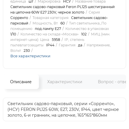
единица
шт
Маркировка
НСУ
Название товара
Светильник садово-парковый Feron PL125 шестигранный
на цепочке 60W E27 230V, черное золото
Серия
Сорренто
Товарная категория
Светильник садово-
парковый
Мощность, Вт
60
Тип светильника_По
помещению
под лампу Е27
Количество в упаковках
1/10
Количество на складе «Москва»
102
МИЦ (мин.
интернет-цена): Цена
5958
IP, степень
пылевлагозащиты
IP44
Гарантия
да
Напряжение,
Вольт
230
Все характеристики
Описание
Характеристики
Вопрос - отве
Светильник садово-парковый, серии «Сорренто»,
(НСУ) FERON PL125 60W, E27, 230V, IP44, цвет черное
золото, 6-и гранник, на цепочке, 165*165*860мм