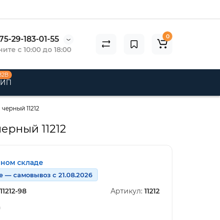
0
75-29-183-01-55
ите с 10:00 до 18:00
B2B
 ИП
 черный 11212
черный 11212
нном складе
е — самовывоз с 21.08.2026
11212-98
Артикул:
11212
n