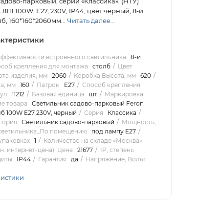
адово-парковый, серии «Классика», (НТУ)
8111 100W, E27, 230V, IP44, цвет черный, 8-и
б, 160*160*2060мм...
Читать далее...
ктеристики
эффективности встроенного светильника
8-и
соб крепления для монтажа
столб
Цвет
та изделия, мм
2060
Коробка Высота, мм
620
а, мм
160
Патрон
E27
Способ крепления
ул
11212
Базовая единица
шт
Маркировка
е товара
Светильник садово-парковый Feron
олб 100W E27 230V, черный
Серия
Классика
гория
Светильник садово-парковый
Мощность,
светильника_По помещению
под лампу Е27
упаковках
1
Количество на складе «Москва»
. интернет-цена): Цена
21677
IP, степень
щиты
IP44
Гарантия
да
Напряжение, Вольт
ристики