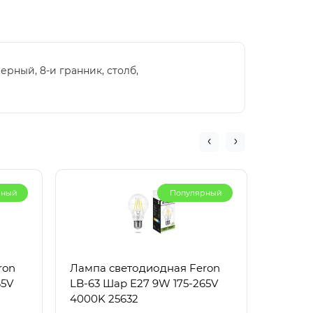
черный, 8-и гранник, столб,
рный
Популярный
ron
Лампа светодиодная Feron
Лампа 
65V
LB-63 Шар E27 9W 175-265V
LB-93 
4000K 25632
2700K 