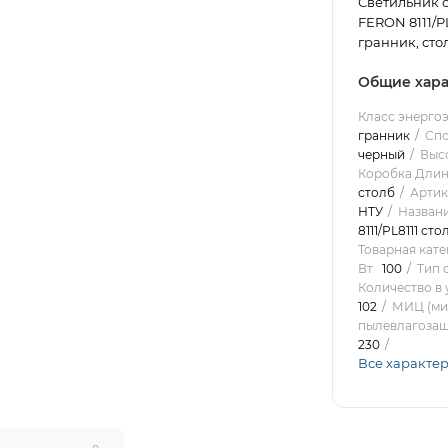
Светильник с
FERON 8111/PL
гранник, стол
Общие хара
Класс энерго
гранник
Спо
черный
Высо
Коробка Длин
столб
Артик
НТУ
Названи
8111/PL8111 ст
Товарная кате
Вт
100
Тип 
Количество в 
102
МИЦ (мин
пылевлагоза
230
Все характе