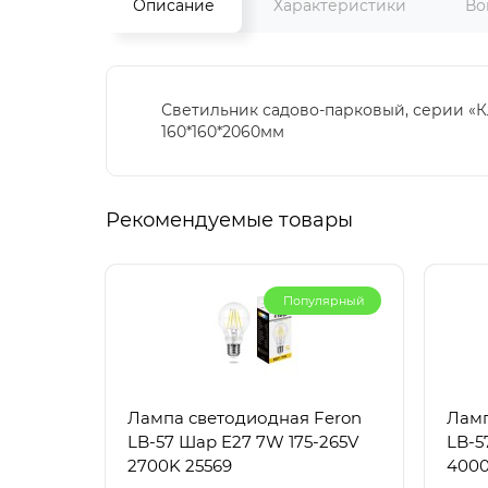
Описание
Характеристики
Во
Светильник садово-парковый, серии «Клас
160*160*2060мм
Рекомендуемые товары
Популярный
Лампа светодиодная Feron
Ламп
LB-57 Шар E27 7W 175-265V
LB-5
2700K 25569
4000