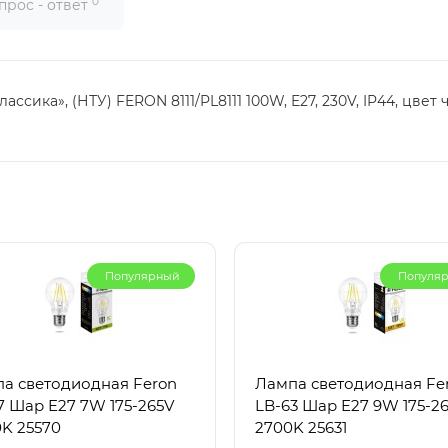
0
прос - ответ
сика», (НТУ) FERON 8111/PL8111 100W, E27, 230V, IP44, цвет 
Популярный
Популя
а светодиодная Feron
Лампа светодиодная Fe
7 Шар E27 7W 175-265V
LB-63 Шар E27 9W 175-2
K 25570
2700K 25631