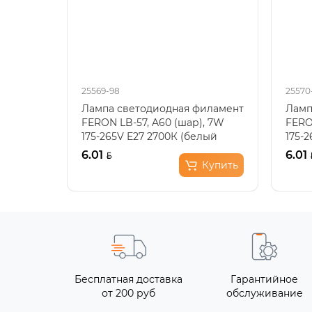
25569-98
25570
Лампа светодиодная филамент
Ламп
FERON LB-57, A60 (шар), 7W
FERO
175-265V E27 2700К (белый
175-2
теплый), рассеивате..
расс
6.01
6.01
Купить
Бесплатная доставка
Гарантийное
от 200 руб
обслуживание