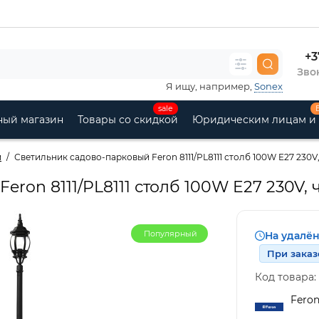
+3
Звон
Я ищу, например,
Sonex
sale
ный магазин
Товары со скидкой
Юридическим лицам и
и
Светильник садово-парковый Feron 8111/PL8111 столб 100W E27 230V,
ron 8111/PL8111 столб 100W E27 230V, 
Популярный
На удалё
При заказ
Код товара:
Fero