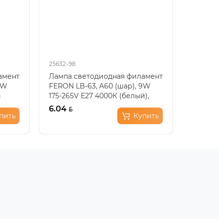
25632-98
25489-9
амент
Лампа светодиодная филамент
Лампа 
9W
FERON LB-63, A60 (шар), 9W
LB-93, 
й
175-265V E27 4000К (белый),
E27 27
рассеиватель проз..
рассеив
6.04
4.42
пить
Купить