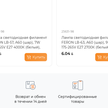
-98
25631-98
а светодиодная филамент
Лампа светодиодная фил
N LB-57, A60 (шар), 7W
FERON LB-63, A60 (шар), 
65V E27 4000К (белый),
175-265V E27 2700К (белы
еиватель проз..
теплый), рассеивате..
6.04
Купить
Ку
Возврат и обмен
Сертифицированные
в течении 14 дней
товары