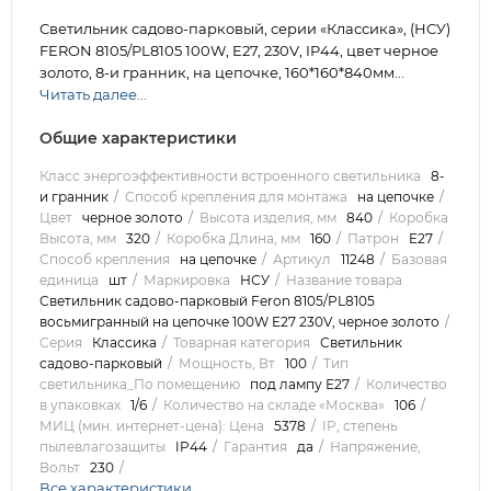
Светильник садово-парковый, серии «Классика», (НСУ)
FERON 8105/PL8105 100W, E27, 230V, IP44, цвет черное
золото, 8-и гранник, на цепочке, 160*160*840мм...
Читать далее...
Общие характеристики
Класс энергоэффективности встроенного светильника
8-
и гранник
Способ крепления для монтажа
на цепочке
Цвет
черное золото
Высота изделия, мм
840
Коробка
Высота, мм
320
Коробка Длина, мм
160
Патрон
E27
Способ крепления
на цепочке
Артикул
11248
Базовая
единица
шт
Маркировка
НСУ
Название товара
Светильник садово-парковый Feron 8105/PL8105
восьмигранный на цепочке 100W E27 230V, черное золото
Серия
Классика
Товарная категория
Светильник
садово-парковый
Мощность, Вт
100
Тип
светильника_По помещению
под лампу Е27
Количество
в упаковках
1/6
Количество на складе «Москва»
106
МИЦ (мин. интернет-цена): Цена
5378
IP, степень
пылевлагозащиты
IP44
Гарантия
да
Напряжение,
Вольт
230
Все характеристики