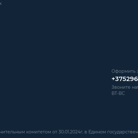
х
Оформить з
+37529
Звоните нам
ВТ-ВС
тельным комитетом от 30.01.2024г. в Едином государстве