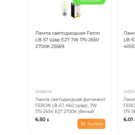
Популярный
Лампа светодиодная Feron
Ламп
LB-57 Шар E27 7W 175-265V
LB-5
2700K 25569
4000
25569-05
25570
Лампа светодиодная филамент
Ламп
FERON LB-57, A60 (шар), 7W
FERO
175-265V E27 2700К (белый
175-2
теплый), рассеивате..
расс
6.50
6.01
Купить