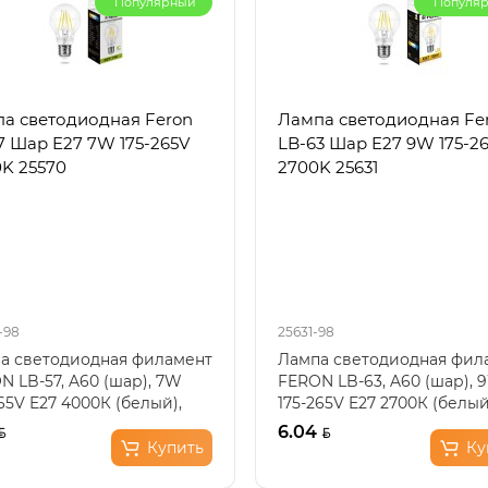
Популярный
Популя
а светодиодная Feron
Лампа светодиодная Fe
7 Шар E27 7W 175-265V
LB-63 Шар E27 9W 175-2
K 25570
2700K 25631
-98
25631-98
а светодиодная филамент
Лампа светодиодная фил
N LB-57, A60 (шар), 7W
FERON LB-63, A60 (шар), 
65V E27 4000К (белый),
175-265V E27 2700К (белы
еиватель проз..
теплый), рассеивате..
6.04
Купить
Ку