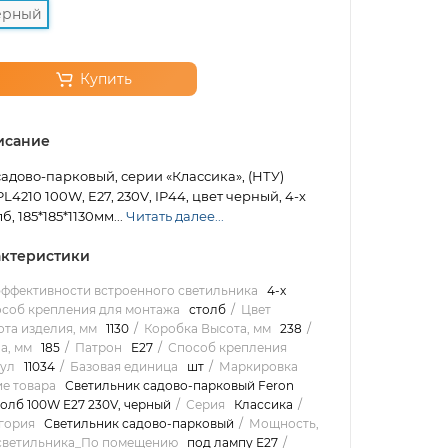
ерный
Купить
исание
адово-парковый, серии «Классика», (НТУ)
4210 100W, E27, 230V, IP44, цвет черный, 4-х
б, 185*185*1130мм...
Читать далее...
ктеристики
эффективности встроенного светильника
4-х
соб крепления для монтажа
столб
Цвет
та изделия, мм
1130
Коробка Высота, мм
238
а, мм
185
Патрон
E27
Способ крепления
ул
11034
Базовая единица
шт
Маркировка
е товара
Светильник садово-парковый Feron
толб 100W E27 230V, черный
Серия
Классика
гория
Светильник садово-парковый
Мощность,
светильника_По помещению
под лампу Е27