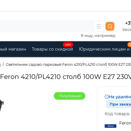
+3
Звон
Я ищу, например,
sale
ный магазин
Товары со скидкой
Юридическим лицам и
и
Светильник садово-парковый Feron 4210/PL4210 столб 100W E27 230
eron 4210/PL4210 столб 100W E27 230V
Популярный
На удалё
При заказ
Код товара:
Fero