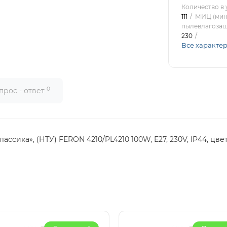
Количество в 
111
МИЦ (мин.
пылевлагоза
230
Все характе
0
прос - ответ
сика», (НТУ) FERON 4210/PL4210 100W, E27, 230V, IP44, цвет