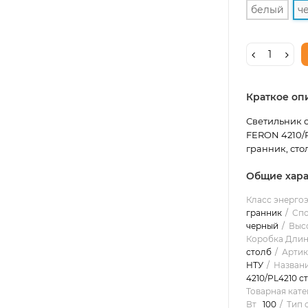
белый
ч
Краткое оп
Светильник с
FERON 4210/PL
гранник, стол
Общие хара
Класс энерго
гранник
Спо
черный
Высо
Коробка Длин
столб
Артик
НТУ
Названи
4210/PL4210 с
Товарная кате
Вт
100
Тип 