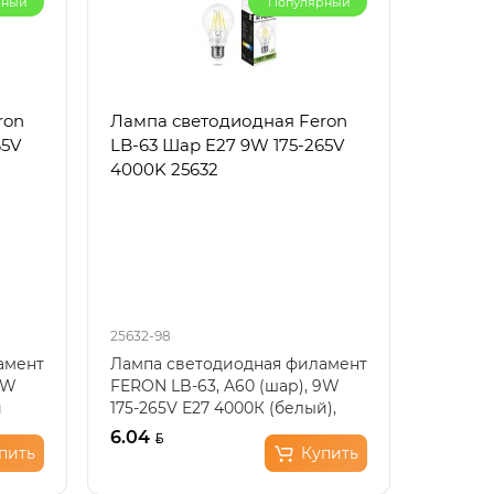
рный
Популярный
ron
Лампа светодиодная Feron
Лампа 
65V
LB-63 Шар E27 9W 175-265V
LB-98 
4000K 25632
2700K 
25632-98
25787-98
амент
Лампа светодиодная филамент
Лампа 
9W
FERON LB-63, A60 (шар), 9W
LB-98, 
й
175-265V E27 4000К (белый),
E27 27
рассеиватель проз..
рассеив
6.04
6.60
пить
Купить