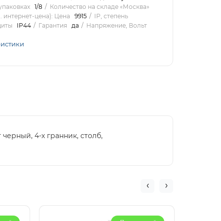
упаковках
1/8
Количество на складе «Москва»
 интернет-цена): Цена
9915
IP, степень
щиты
IP44
Гарантия
да
Напряжение, Вольт
ристики
 черный, 4-х гранник, столб,