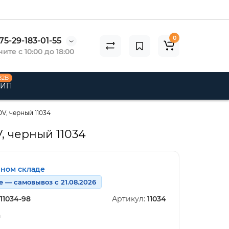
0
75-29-183-01-55
ите с 10:00 до 18:00
B2B
 ИП
V, черный 11034
, черный 11034
нном складе
е — самовывоз с 21.08.2026
11034-98
Артикул:
11034
n