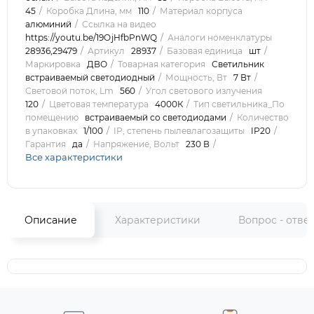
45
Коробка Длина, мм
110
Материал корпуса
алюминий
Ссылка на видео
https://youtu.be/19OjHfbPnWQ
Аналоги номенклатуры
28936,29479
Артикул
28937
Базовая единица
шт
Маркировка
ДВО
Товарная категория
Светильник
встраиваемый светодиодный
Мощность, Вт
7 Вт
Световой поток, Lm
560
Угол светового излучения
120
Цветовая температура
4000К
Тип светильника_По
помещению
встраиваемый со светодиодами
Количество
в упаковках
1/100
IP, степень пылевлагозащиты
IP20
Гарантия
да
Напряжение, Вольт
230 В
Все характеристики
Описание
Характеристики
Вопрос - отве