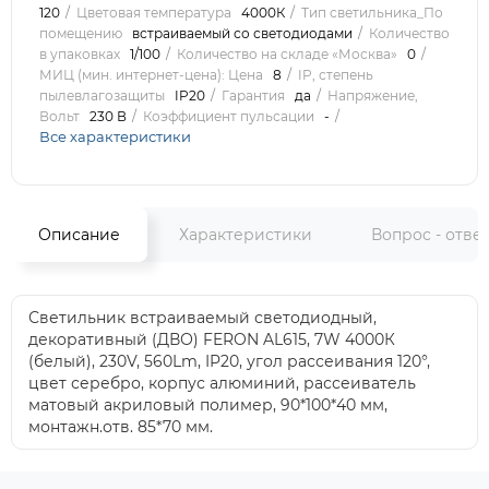
120
Цветовая температура
4000К
Тип светильника_По
помещению
встраиваемый со светодиодами
Количество
в упаковках
1/100
Количество на складе «Москва»
0
МИЦ (мин. интернет-цена): Цена
8
IP, степень
пылевлагозащиты
IP20
Гарантия
да
Напряжение,
Вольт
230 В
Коэффициент пульсации
-
Все характеристики
Описание
Характеристики
Вопрос - отве
Светильник встраиваемый светодиодный,
декоративный (ДВО) FERON AL615, 7W 4000К
(белый), 230V, 560Lm, IP20, угол рассеивания 120°,
цвет серебро, корпус алюминий, рассеиватель
матовый акриловый полимер, 90*100*40 мм,
монтажн.отв. 85*70 мм.