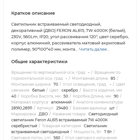
Краткое описание
Светильник встраиваемый светодиодный,
декоративный (ДВО) FERON AL615, 7W 4000К (белый),
230V, 560Lm, IP20, угол рассеивания 120°, цвет серебро,
корпус алюминий, рассеиватель матовый акриловый
полимер, 90*100*40 мм, монта...
Читать далее...
Общие характеристики
Вращение по вертикальной оси, град
-
Вращение по
горизонтальной оси, град
-
Монтажная длина
85
Монтажная ширина
70
Угол освещения, град:
-
Цвет
свечения
белый
Цвет
серебро
Высота изделия, мм
40
Коробка Высота, мм
50
Коробка Длина, мм
90
Материал корпуса
алюминий
Аналоги номенклатуры
28910,28911
Артикул
29480
Базовая единица
шт
Маркировка
ДВО
Название товара
Светодиодный
светильник Feron AL615 встраиваемый 7W 4000K
серебристый
Товарная категория
Светильник
встраиваемый светодиодный
Мощность, Вт
7 Вт
Световой поток, Lm
560
Угол светового излучения