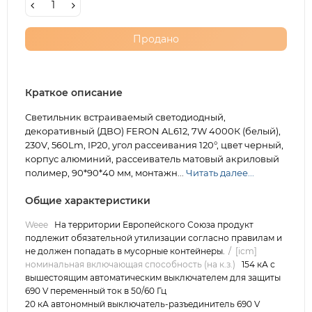
Продано
Краткое описание
Светильник встраиваемый светодиодный,
декоративный (ДВО) FERON AL612, 7W 4000К (белый),
230V, 560Lm, IP20, угол рассеивания 120°, цвет черный,
корпус алюминий, рассеиватель матовый акриловый
полимер, 90*90*40 мм, монтажн...
Читать далее...
Общие характеристики
Weee
На территории Европейского Союза продукт
подлежит обязательной утилизации согласно правилам и
не должен попадать в мусорные контейнеры.
[icm]
номинальная включающая способность (на к.з.)
154 кА с
вышестоящим автоматическим выключателем для защиты
690 V переменный ток в 50/60 Гц
20 кА автономный выключатель-разъединитель 690 V