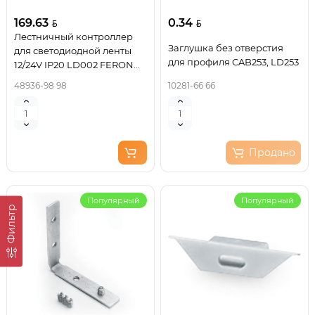
169.63
0.34
Лестничный контроллер
Заглушка без отверстия
для светодиодной ленты
для профиля CAB253, LD253
12/24V IP20 LD002 FERON
Артикул 48936
48936-98 98
10281-66 66
Продано
Популярный
Популярный
Фильтр