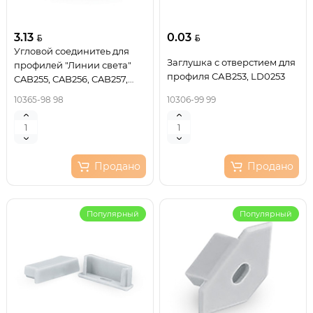
3.13
0.03
Угловой соединитеь для
Заглушка c отверстием для
профилей "Линии света"
профиля САВ253, LD0253
CAB255, CAB256, CAB257,
LD143 10365
10365-98 98
10306-99 99
Продано
Продано
Популярный
Популярный