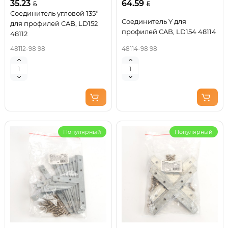
35.23
64.59
Соединитель угловой 135°
Соединитель Y для
для профилей CAB, LD152
профилей CAB, LD154 48114
48112
48112-98 98
48114-98 98
Популярный
Популярный