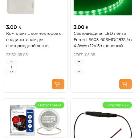
3.00
3.00
Комплект L коннекторов с
Светодиодная LED лента
соединителем для
Feron LS603, 60SMD(2835)/m
светодиодной ленты
4.8W/m 12V 5m зеленый
(5050/10мм), LD185 Артикул
Артикул 27671
23132-05 05
27671-05 05
23132
Популярный
Популярный