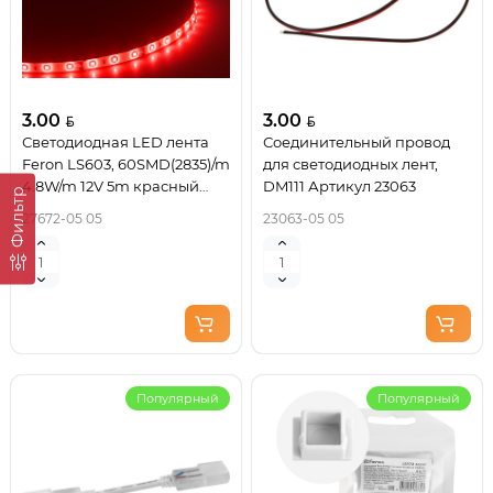
3.00
3.00
Светодиодная LED лента
Соединительный провод
Feron LS603, 60SMD(2835)/m
для светодиодных лент,
4.8W/m 12V 5m красный
DM111 Артикул 23063
Фильтр
Артикул 27672
27672-05 05
23063-05 05
Популярный
Популярный