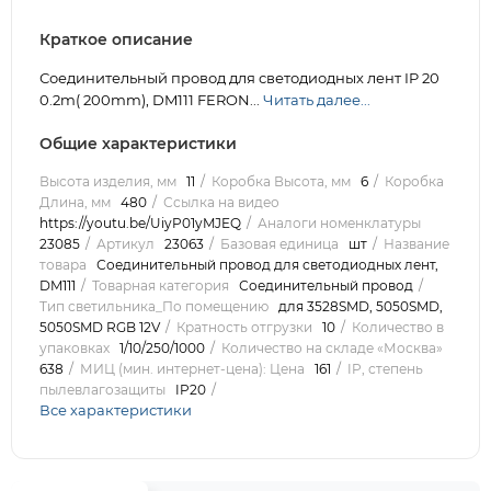
Краткое описание
Соединительный провод для светодиодных лент IP 20
0.2m( 200mm), DM111 FERON...
Читать далее...
Общие характеристики
Высота изделия, мм
11
Коробка Высота, мм
6
Коробка
Длина, мм
480
Ссылка на видео
https://youtu.be/UiyP01yMJEQ
Аналоги номенклатуры
23085
Артикул
23063
Базовая единица
шт
Название
товара
Соединительный провод для светодиодных лент,
DM111
Товарная категория
Соединительный провод
Тип светильника_По помещению
для 3528SMD, 5050SMD,
5050SMD RGB 12V
Кратность отгрузки
10
Количество в
упаковках
1/10/250/1000
Количество на складе «Москва»
638
МИЦ (мин. интернет-цена): Цена
161
IP, степень
пылевлагозащиты
IP20
Все характеристики