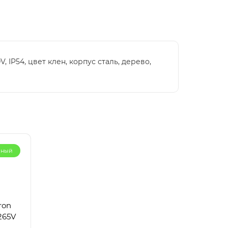
IP54, цвет клен, корпус сталь, дерево,
рный
ron
265V