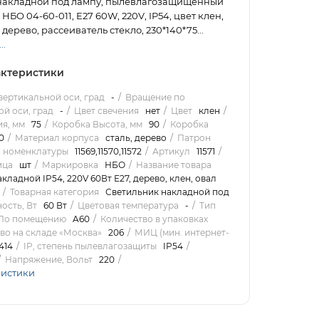
накладной под лампу, пылевлагозащищённый
НБО 04-60-011, E27 60W, 220V, IP54, цвет клен,
 дерево, рассеиватель стекло, 230*140*75...
..
ктеристики
вертикальной оси, град
-
Вращение по
й оси, град
-
Цвет свечения
нет
Цвет
клен
я, мм
75
Коробка Высота, мм
90
Коробка
0
Материал корпуса
сталь, дерево
Патрон
 номенклатуры
11569,11570,11572
Артикул
11571
ица
шт
Маркировка
НБО
Название товара
кладной IP54, 220V 60Вт Е27, дерево, клен, овал
Товарная категория
Светильник накладной под
ость, Вт
60 Вт
Цветовая температура
-
Тип
_По помещению
A60
Количество в упаковках
во на складе «Москва»
206
МИЦ (мин. интернет-
414
IP, степень пылевлагозащиты
IP54
Напряжение, Вольт
220
ристики