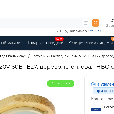
+3
Звон
Я ищу, например,
Stekker
sale
ный магазин
Товары со скидкой
Юридическим лицам и
 для бань и саун
Светильник накладной IP54, 220V 60Вт Е27, дерево,
0V 60Вт Е27, дерево, клен, овал НБО 0
Популярный
На удалё
При заказ
Код товара:
Fero