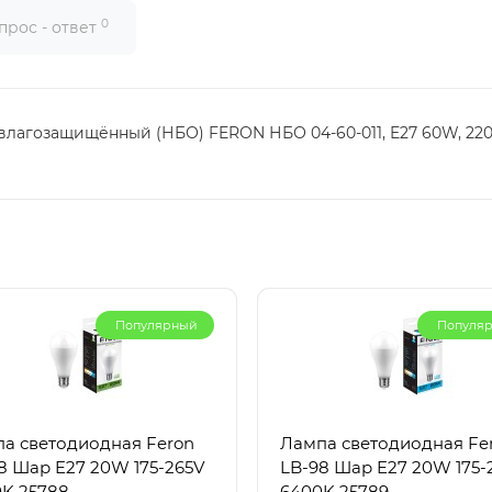
0
прос - ответ
лагозащищённый (НБО) FERON НБО 04-60-011, E27 60W, 220V, 
Популярный
Популя
а светодиодная Feron
Лампа светодиодная Fe
8 Шар E27 20W 175-265V
LB-98 Шар E27 20W 175-
K 25788
6400K 25789