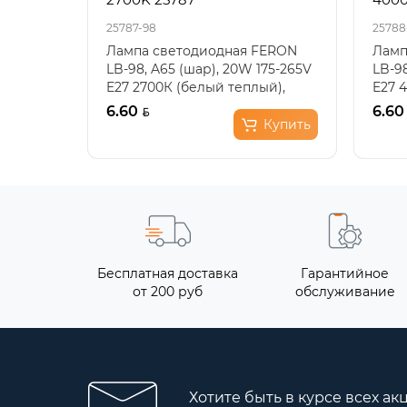
25787-98
25788
Лампа светодиодная FERON
Ламп
LB-98, A65 (шар), 20W 175-265V
LB-98
E27 2700К (белый теплый),
E27 
рассеиватель матов..
расс
6.60
6.60
Купить
Бесплатная доставка
Гарантийное
от 200 руб
обслуживание
Хотите быть в курсе всех ак