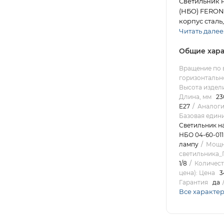
Светильник 
(НБО) FERON 
корпус сталь,
Читать далее.
Общие хара
Вращение по 
горизонтально
Высота издели
Длина, мм
23
E27
Аналоги
Базовая един
Светильник на
НБО 04-60-011
лампу
Мощн
светильника
1/8
Количест
цена): Цена
3
Гарантия
да
Все характе