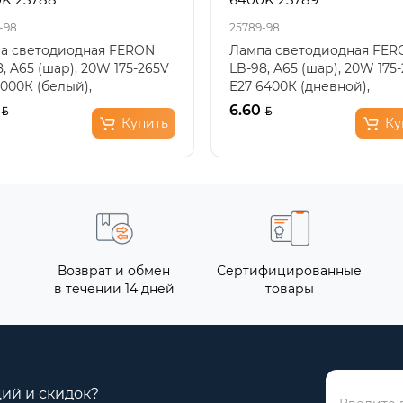
-98
25789-98
а светодиодная FERON
Лампа светодиодная FER
, A65 (шар), 20W 175-265V
LB-98, A65 (шар), 20W 175
4000К (белый),
E27 6400К (дневной),
еиватель матовый белы..
рассеиватель матовый бе.
6.60
Купить
Ку
Возврат и обмен
Сертифицированные
в течении 14 дней
товары
ций и скидок?