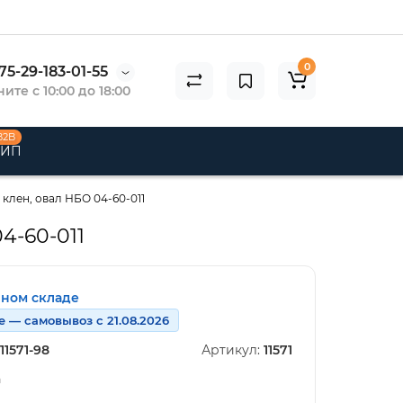
0
75-29-183-01-55
ите с 10:00 до 18:00
B2B
 ИП
 клен, овал НБО 04-60-011
4-60-011
нном складе
е — самовывоз с 21.08.2026
11571-98
Артикул:
11571
n