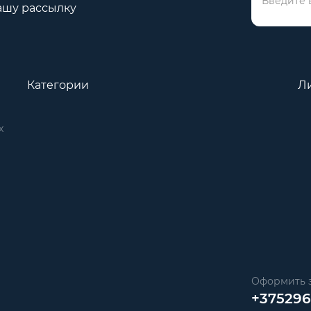
ашу рассылку
Категории
Л
х
Оформить з
+37529