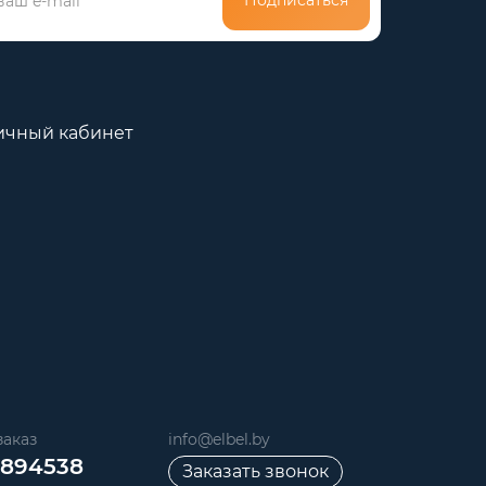
Подписаться
ичный кабинет
аказ
info@elbel.by
6894538
Заказать звонок